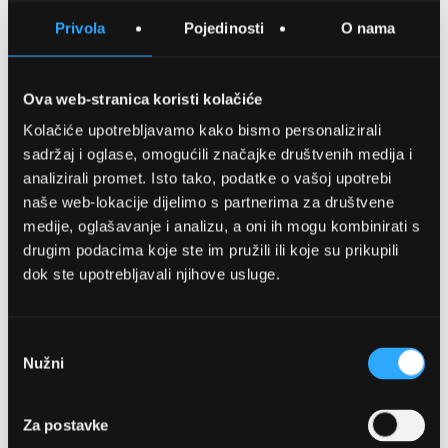
SPREMITE NA LISTU ŽELJA
Privola
Pojedinosti
O nama
USPOREDITE
Ova web-stranica koristi kolačiće
Kolačiće upotrebljavamo kako bismo personalizirali
Detalji
sadržaj i oglase, omogućili značajke društvenih medija i
analizirali promet. Isto tako, podatke o vašoj upotrebi
Podijeli s prijateljima
naše web-lokacije dijelimo s partnerima za društvene
medije, oglašavanje i analizu, a oni ih mogu kombinirati s
drugim podacima koje ste im pružili ili koje su prikupili
dok ste upotrebljavali njihove usluge.
Odabir
Nužni
pristanka
OPTIKA NJEGO, POSLOVNICA 1
Za postavke