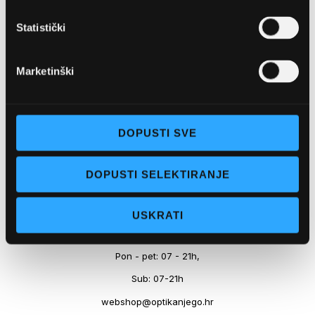
Marineta 1a, 21300 Makarska
Statistički
+ 385-(0)21-652-102
Pon - pet: 08 - 22h,
Marketinški
Sub: 08 - 22h
webshop@optikanjego.hr
DOPUSTI SVE
OPTIKA NJEGO, POSLOVNICA 2
DOPUSTI SELEKTIRANJE
Obala kralja Tomislava 14, 21300 Makarska
USKRATI
+385-(0)21-612-709
Pon - pet: 07 - 21h,
Sub: 07-21h
webshop@optikanjego.hr