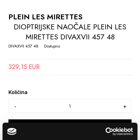
TO
THE
PLEIN LES MIRETTES
BEGINNING
DIOPTRIJSKE NAOČALE PLEIN LES
OF
MIRETTES DIVAXVII 457 48
THE
IMAGES
DIVAXVII 457 48
Dostupno
GALLERY
329,15 EUR
Količina
DODAJTE U KOŠARICU