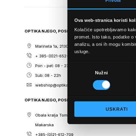
Privola
TO
THE
BEGINNING
Ova web-stranica koristi kol
OF
THE
Kolačiće upotrebljavamo kako 
OPTIKA NJEGO, POSLOVNICA 1
SITEMAP
IMAGES
promet. Isto tako, podatke o 
GALLERY
analizu, a oni ih mogu kombini
Marineta 1a, 21300 Makarska
O nama
usluge.
+ 385-(0)21-652-102
Sunčane n
Odabir
Pon - pet: 08 - 22h,
Dioptrijsk
Nužni
pristanka
Sub: 08 - 22h
Optika Nje
webshop@optikanjego.hr
Sale
Blog
OPTIKA NJEGO, POSLOVNICA 2
Kontakt
USKRATI
Obala kralja Tomislava 14, 21300
Makarska
+385-(0)21-612-709