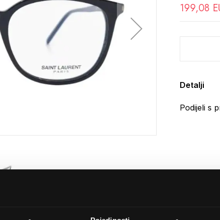
199,08 E
Detalji
Podijeli s p