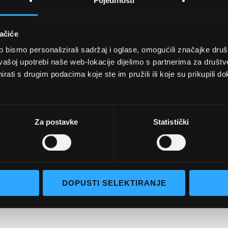
Pojedinosti
ačiće
bismo personalizirali sadržaj i oglase, omogućili značajke društv
UVJETI KUPNJE
vašoj upotrebi naše web-lokacije dijelimo s partnerima za društv
rati s drugim podacima koje ste im pružili ili koje su prikupili do
Opći uvjeti poslovanja
aočale
Uvjeti korištenja
e naočale
Pojmovi za pretraživanje
Za postavke
Statistički
go selection
Napredno pretraživanje
Narudžbe i povrati
Kontaktirajte nas
DOPUSTI SELEKTIRANJE