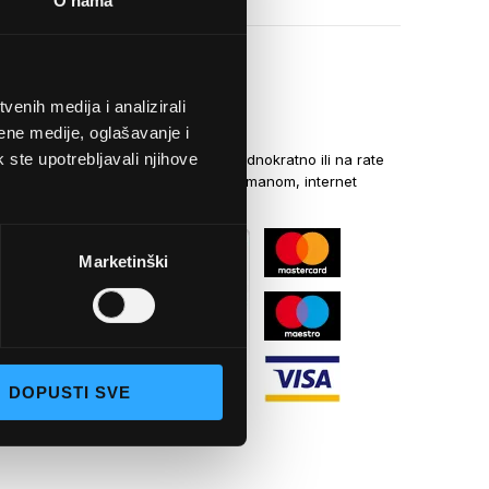
O nama
enih medija i analizirali
NAČINI PLAĆANJA
ene medije, oglašavanje i
k ste upotrebljavali njihove
Kreditnim karticama jednokratno ili na rate
općom uplatnicom, virmanom, internet
bankarstvom
Marketinški
DOPUSTI SVE