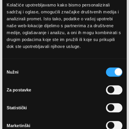
Kolačiće upotrebljavamo kako bismo personalizirali
sadržaj i oglase, omogućili značajke društvenih medija i
analizirali promet. Isto tako, podatke o vašoj upotrebi
naše web-lokacije dijelimo s partnerima za društvene
medije, oglašavanje i analizu, a oni ih mogu kombinirati s
drugim podacima koje ste im pružili ili koje su prikupili
dok ste upotrebljavali njihove usluge.
OPTIKA NJEGO, POSLOVNICA 1
Marineta 1a, 21300 Makarska
Odabir
Nužni
pristanka
+ 385-(0)21-652-102
Za postavke
Pon - pet: 08 - 22h,
Sub: 08 - 22h
Statistički
webshop@optikanjego.hr
Marketinški
OPTIKA NJEGO, POSLOVNICA 2