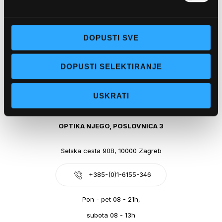
Obala kralja Tomislava 14, 21300 Makarska
DOPUSTI SVE
+385-(0)21-612-709
DOPUSTI SELEKTIRANJE
Pon - pet: 07 - 21h,
Sub: 07-21h
USKRATI
webshop@optikanjego.hr
OPTIKA NJEGO, POSLOVNICA 3
Selska cesta 90B, 10000 Zagreb
+385-(0)1-6155-346
Pon - pet 08 - 21h,
subota 08 - 13h