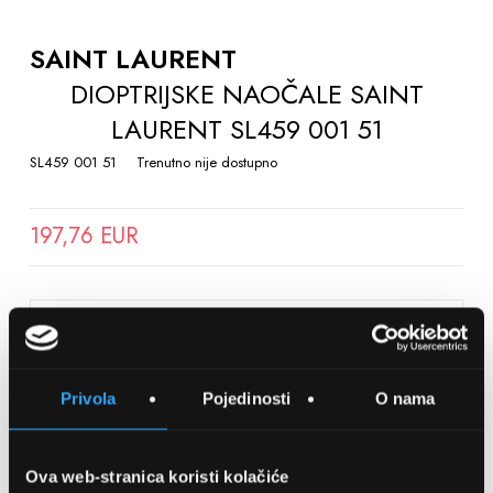
TO
THE
SAINT LAURENT
BEGINNING
DIOPTRIJSKE NAOČALE SAINT
OF
LAURENT SL459 001 51
THE
IMAGES
SL459 001 51
Trenutno nije dostupno
GALLERY
197,76 EUR
SPREMITE NA LISTU ŽELJA
Privola
Pojedinosti
O nama
Detalji
Podijeli s prijateljima
Ova web-stranica koristi kolačiće