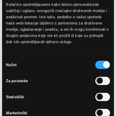
Kolačiće upotrebljavamo kako bismo personalizirali
sadržaj i oglase, omogućili značajke društvenih medija i
analizirali promet. Isto tako, podatke o vašoj upotrebi
naše web-lokacije dijelimo s partnerima za društvene
medije, oglašavanje i analizu, a oni ih mogu kombinirati s
drugim podacima koje ste im pružili ili koje su prikupili
dok ste upotrebljavali njihove usluge.
OPTIKA NJEGO, POSLOVNICA 1
Marineta 1a, 21300 Makarska
Odabir
Nužni
pristanka
+ 385-(0)21-652-102
Za postavke
Pon - pet: 08 - 22h,
Sub: 08 - 22h
Statistički
webshop@optikanjego.hr
Marketinški
OPTIKA NJEGO, POSLOVNICA 2