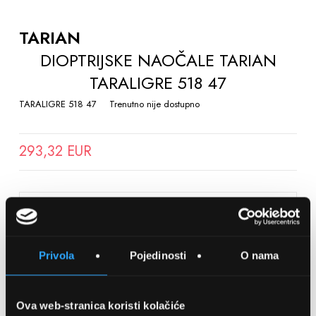
TO
THE
TARIAN
BEGINNING
DIOPTRIJSKE NAOČALE TARIAN
OF
TARALIGRE 518 47
THE
IMAGES
TARALIGRE 518 47
Trenutno nije dostupno
GALLERY
293,32 EUR
SPREMITE NA LISTU ŽELJA
Privola
Pojedinosti
O nama
Detalji
Podijeli s prijateljima
Ova web-stranica koristi kolačiće