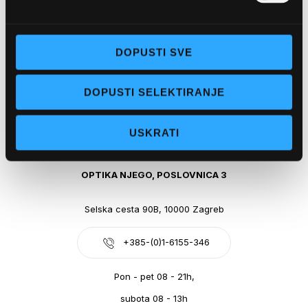
Obala kralja Tomislava 14, 21300 Makarska
DOPUSTI SVE
+385-(0)21-612-709
DOPUSTI SELEKTIRANJE
Pon - pet: 07 - 21h,
Sub: 07-21h
USKRATI
webshop@optikanjego.hr
OPTIKA NJEGO, POSLOVNICA 3
Selska cesta 90B, 10000 Zagreb
+385-(0)1-6155-346
Pon - pet 08 - 21h,
subota 08 - 13h