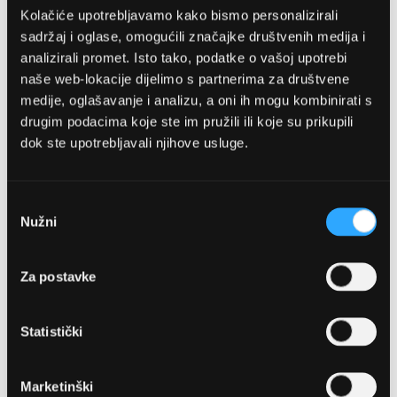
Kolačiće upotrebljavamo kako bismo personalizirali
sadržaj i oglase, omogućili značajke društvenih medija i
analizirali promet. Isto tako, podatke o vašoj upotrebi
naše web-lokacije dijelimo s partnerima za društvene
medije, oglašavanje i analizu, a oni ih mogu kombinirati s
drugim podacima koje ste im pružili ili koje su prikupili
dok ste upotrebljavali njihove usluge.
OPTIKA NJEGO, POSLOVNICA 1
Marineta 1a, 21300 Makarska
Odabir
Nužni
pristanka
+ 385-(0)21-652-102
Za postavke
Pon - pet: 08 - 22h,
Sub: 08 - 22h
Statistički
webshop@optikanjego.hr
Marketinški
OPTIKA NJEGO, POSLOVNICA 2