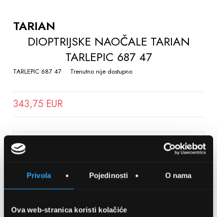
TO
THE
TARIAN
BEGINNING
DIOPTRIJSKE NAOČALE TARIAN
OF
TARLEPIC 687 47
THE
IMAGES
TARLEPIC 687 47
Trenutno nije dostupno
GALLERY
343,75 EUR
SPREMITE NA LISTU ŽELJA
Privola
Pojedinosti
O nama
Detalji
Podijeli s prijateljima
Ova web-stranica koristi kolačiće