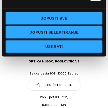
Obala kralja Tomislava 14, 21300 Makarska
DOPUSTI SVE
+385-(0)21-612-709
DOPUSTI SELEKTIRANJE
Pon - pet: 07 - 21h,
Sub: 07-21h
USKRATI
webshop@optikanjego.hr
OPTIKA NJEGO, POSLOVNICA 3
Selska cesta 90B, 10000 Zagreb
+385-(0)1-6155-346
Pon - pet 08 - 21h,
subota 08 - 13h