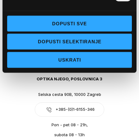
Obala kralja Tomislava 14, 21300 Makarska
DOPUSTI SVE
+385-(0)21-612-709
DOPUSTI SELEKTIRANJE
Pon - pet: 07 - 21h,
Sub: 07-21h
USKRATI
webshop@optikanjego.hr
OPTIKA NJEGO, POSLOVNICA 3
Selska cesta 90B, 10000 Zagreb
+385-(0)1-6155-346
Pon - pet 08 - 21h,
subota 08 - 13h