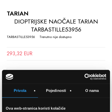
TO
THE
TARIAN
BEGINNING
DIOPTRIJSKE NAOČALE TARIAN
OF
TARBASTILLE53956
THE
IMAGES
TARBASTILLE53956
Trenutno nije dostupno
GALLERY
293,32 EUR
SPREMITE NA LISTU ŽELJA
Privola
Pojedinosti
O nama
Detalji
Podijeli s prijateljima
Ova web-stranica koristi kolačiće