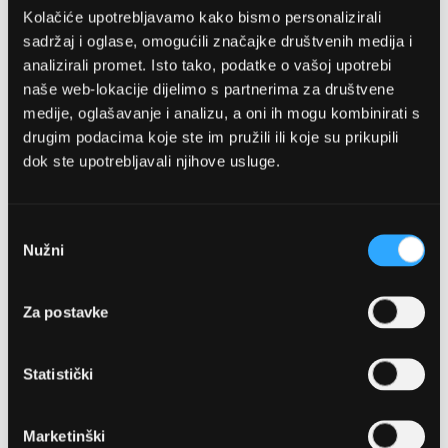
Kolačiće upotrebljavamo kako bismo personalizirali
sadržaj i oglase, omogućili značajke društvenih medija i
analizirali promet. Isto tako, podatke o vašoj upotrebi
naše web-lokacije dijelimo s partnerima za društvene
medije, oglašavanje i analizu, a oni ih mogu kombinirati s
drugim podacima koje ste im pružili ili koje su prikupili
dok ste upotrebljavali njihove usluge.
OPTIKA NJEGO, POSLOVNICA 1
Marineta 1a, 21300 Makarska
Odabir
Nužni
pristanka
+ 385-(0)21-652-102
Za postavke
Pon - pet: 08 - 22h,
Sub: 08 - 22h
Statistički
webshop@optikanjego.hr
Marketinški
OPTIKA NJEGO, POSLOVNICA 2