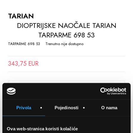
TO
THE
TARIAN
BEGINNING
DIOPTRIJSKE NAOČALE TARIAN
OF
TARPARME 698 53
THE
IMAGES
TARPARME 698 53
Trenutno nije dostupno
GALLERY
343,75 EUR
SPREMITE NA LISTU ŽELJA
Privola
Pojedinosti
O nama
Detalji
Podijeli s prijateljima
Ova web-stranica koristi kolačiće