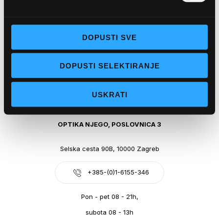
Obala kralja Tomislava 14, 21300 Makarska
DOPUSTI SVE
+385-(0)21-612-709
DOPUSTI SELEKTIRANJE
Pon - pet: 07 - 21h,
Sub: 07-21h
USKRATI
webshop@optikanjego.hr
OPTIKA NJEGO, POSLOVNICA 3
Selska cesta 90B, 10000 Zagreb
+385-(0)1-6155-346
Pon - pet 08 - 21h,
subota 08 - 13h