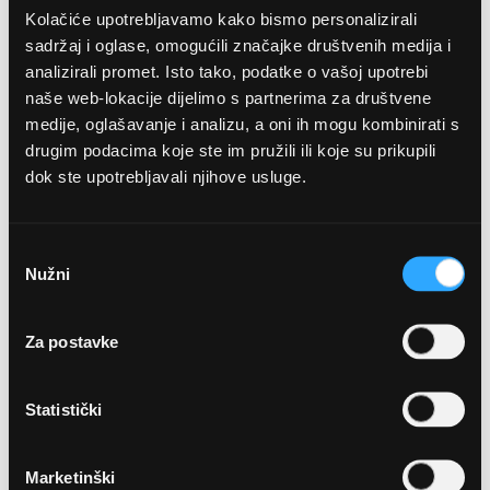
Kolačiće upotrebljavamo kako bismo personalizirali
sadržaj i oglase, omogućili značajke društvenih medija i
analizirali promet. Isto tako, podatke o vašoj upotrebi
naše web-lokacije dijelimo s partnerima za društvene
medije, oglašavanje i analizu, a oni ih mogu kombinirati s
drugim podacima koje ste im pružili ili koje su prikupili
dok ste upotrebljavali njihove usluge.
OPTIKA NJEGO, POSLOVNICA 1
Marineta 1a, 21300 Makarska
Odabir
Nužni
pristanka
+ 385-(0)21-652-102
Za postavke
Pon - pet: 08 - 22h,
Sub: 08 - 22h
Statistički
webshop@optikanjego.hr
Marketinški
OPTIKA NJEGO, POSLOVNICA 2