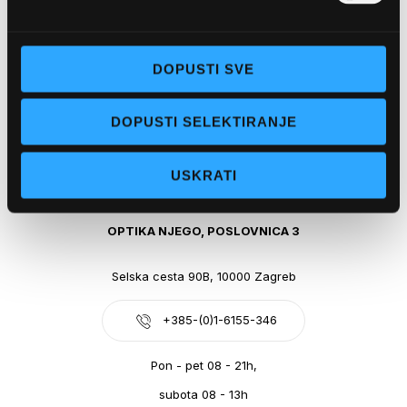
Obala kralja Tomislava 14, 21300 Makarska
DOPUSTI SVE
+385-(0)21-612-709
DOPUSTI SELEKTIRANJE
Pon - pet: 07 - 21h,
Sub: 07-21h
USKRATI
webshop@optikanjego.hr
OPTIKA NJEGO, POSLOVNICA 3
Selska cesta 90B, 10000 Zagreb
+385-(0)1-6155-346
Pon - pet 08 - 21h,
subota 08 - 13h