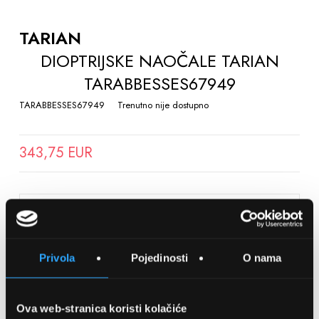
TO
THE
TARIAN
BEGINNING
DIOPTRIJSKE NAOČALE TARIAN
OF
TARABBESSES67949
THE
IMAGES
TARABBESSES67949
Trenutno nije dostupno
GALLERY
343,75 EUR
SPREMITE NA LISTU ŽELJA
Privola
Pojedinosti
O nama
Detalji
Podijeli s prijateljima
Ova web-stranica koristi kolačiće