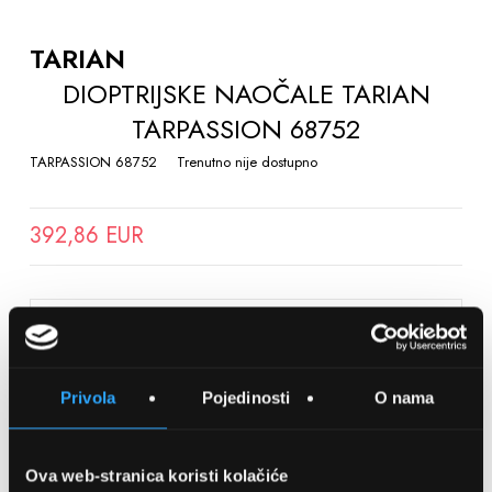
TO
THE
TARIAN
BEGINNING
DIOPTRIJSKE NAOČALE TARIAN
OF
TARPASSION 68752
THE
IMAGES
TARPASSION 68752
Trenutno nije dostupno
GALLERY
392,86 EUR
SPREMITE NA LISTU ŽELJA
Privola
Pojedinosti
O nama
Detalji
Podijeli s prijateljima
Ova web-stranica koristi kolačiće