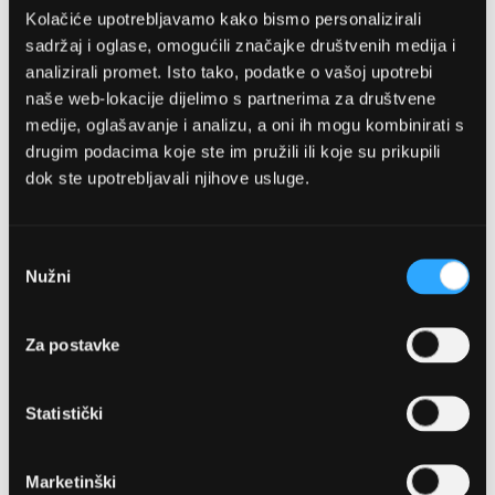
Kolačiće upotrebljavamo kako bismo personalizirali
sadržaj i oglase, omogućili značajke društvenih medija i
analizirali promet. Isto tako, podatke o vašoj upotrebi
naše web-lokacije dijelimo s partnerima za društvene
medije, oglašavanje i analizu, a oni ih mogu kombinirati s
drugim podacima koje ste im pružili ili koje su prikupili
dok ste upotrebljavali njihove usluge.
OPTIKA NJEGO, POSLOVNICA 1
Marineta 1a, 21300 Makarska
Odabir
Nužni
pristanka
+ 385-(0)21-652-102
Za postavke
Pon - pet: 08 - 22h,
Sub: 08 - 22h
Statistički
webshop@optikanjego.hr
Marketinški
OPTIKA NJEGO, POSLOVNICA 2