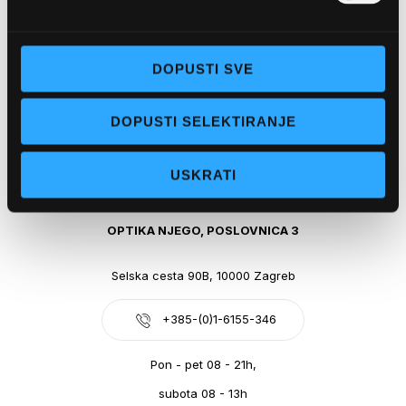
Obala kralja Tomislava 14, 21300 Makarska
DOPUSTI SVE
+385-(0)21-612-709
DOPUSTI SELEKTIRANJE
Pon - pet: 07 - 21h,
Sub: 07-21h
USKRATI
webshop@optikanjego.hr
OPTIKA NJEGO, POSLOVNICA 3
Selska cesta 90B, 10000 Zagreb
+385-(0)1-6155-346
Pon - pet 08 - 21h,
subota 08 - 13h