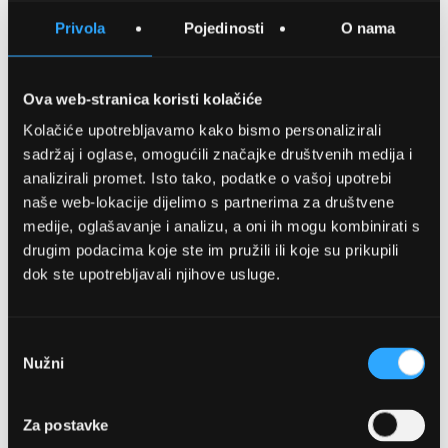
SPREMITE NA LISTU ŽELJA
Privola
Pojedinosti
O nama
USPOREDITE
Ova web-stranica koristi kolačiće
Kolačiće upotrebljavamo kako bismo personalizirali
Detalji
sadržaj i oglase, omogućili značajke društvenih medija i
analizirali promet. Isto tako, podatke o vašoj upotrebi
Podijeli s prijateljima
naše web-lokacije dijelimo s partnerima za društvene
medije, oglašavanje i analizu, a oni ih mogu kombinirati s
drugim podacima koje ste im pružili ili koje su prikupili
dok ste upotrebljavali njihove usluge.
Odabir
Nužni
pristanka
OPTIKA NJEGO, POSLOVNICA 1
Za postavke