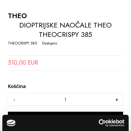
TO
THE
THEO
BEGINNING
DIOPTRIJSKE NAOČALE THEO
OF
THEOCRISPY 385
THE
IMAGES
THEOCRISPY 385
Dostupno
GALLERY
510,00 EUR
Količina
DODAJTE U KOŠARICU