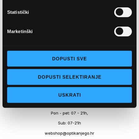
Marineta 1a, 21300 Makarska
Statistički
+ 385-(0)21-652-102
Pon - pet: 08 - 22h,
Marketinški
Sub: 08 - 22h
webshop@optikanjego.hr
DOPUSTI SVE
OPTIKA NJEGO, POSLOVNICA 2
DOPUSTI SELEKTIRANJE
Obala kralja Tomislava 14, 21300 Makarska
USKRATI
+385-(0)21-612-709
Pon - pet: 07 - 21h,
Sub: 07-21h
webshop@optikanjego.hr