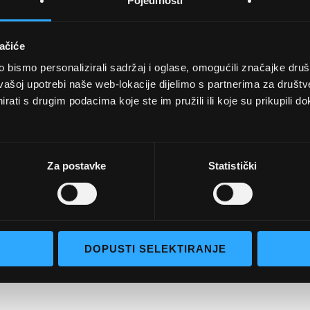
Pojedinosti
ačiće
bismo personalizirali sadržaj i oglase, omogućili značajke društv
UVJETI KUPNJE
vašoj upotrebi naše web-lokacije dijelimo s partnerima za društv
rati s drugim podacima koje ste im pružili ili koje su prikupili do
Opći uvjeti poslovanja
aočale
Uvjeti korištenja
e naočale
Pojmovi za pretraživanje
Za postavke
Statistički
go selection
Napredno pretraživanje
Narudžbe i povrati
Kontaktirajte nas
DOPUSTI SELEKTIRANJE