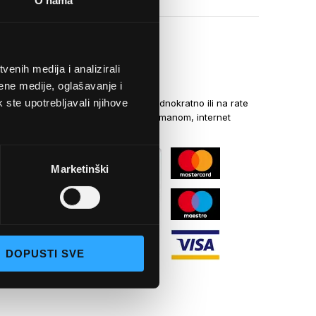
O nama
enih medija i analizirali
NAČINI PLAĆANJA
ene medije, oglašavanje i
k ste upotrebljavali njihove
Kreditnim karticama jednokratno ili na rate
općom uplatnicom, virmanom, internet
bankarstvom
Marketinški
DOPUSTI SVE