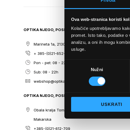
Privola
TO
THE
BEGINNING
Ova web-stranica koristi kol
OF
THE
Kolačiće upotrebljavamo kako 
OPTIKA NJEGO, POSLOVNICA 1
SITEMAP
IMAGES
promet. Isto tako, podatke o 
GALLERY
analizu, a oni ih mogu kombini
Marineta 1a, 21300 Makarska
O nama
usluge.
+ 385-(0)21-652-102
Sunčane n
Odabir
Pon - pet: 08 - 22h,
Dioptrijsk
Nužni
pristanka
Sub: 08 - 22h
Optika Nje
webshop@optikanjego.hr
Sale
Blog
OPTIKA NJEGO, POSLOVNICA 2
Kontakt
USKRATI
Obala kralja Tomislava 14, 21300
Makarska
+385-(0)21-612-709