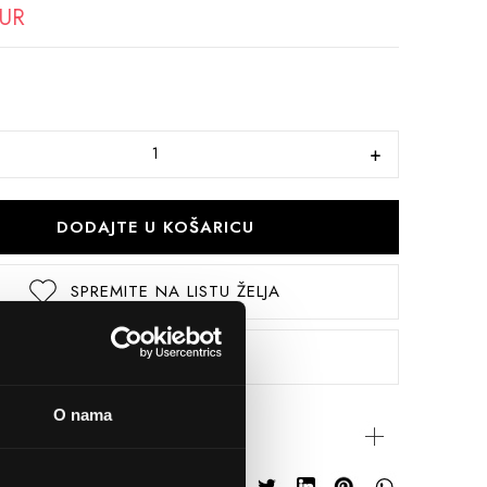
EUR
DODAJTE U KOŠARICU
SPREMITE NA LISTU ŽELJA
USPOREDITE
O nama
rijateljima