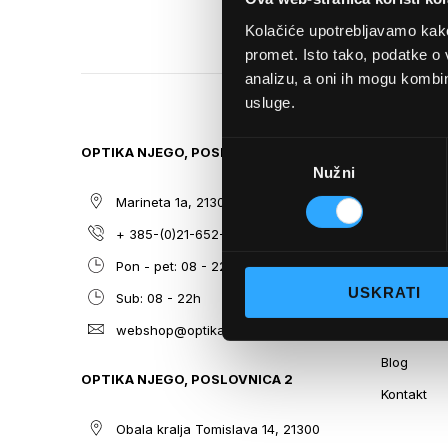
GALLERY
Kolačiće upotrebljavamo kako 
promet. Isto tako, podatke o 
analizu, a oni ih mogu kombini
usluge.
Odabir
OPTIKA NJEGO, POSLOVNICA 1
SITEMAP
Nužni
pristanka
Marineta 1a, 21300 Makarska
O nama
+ 385-(0)21-652-102
Sunčane n
Pon - pet: 08 - 22h,
Dioptrijsk
USKRATI
Sub: 08 - 22h
Optika Nje
webshop@optikanjego.hr
Sale
Blog
OPTIKA NJEGO, POSLOVNICA 2
Kontakt
Obala kralja Tomislava 14, 21300