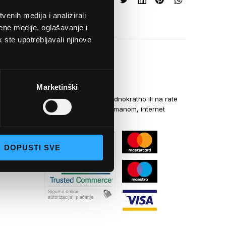
enih medija i analizirali
ene medije, oglašavanje i
k ste upotrebljavali njihove
NAČINI PLAĆANJA
Marketinški
Kreditnim karticama jednokratno ili na rate
općom uplatnicom, virmanom, internet
bankarstvom
DOPUSTI SVE