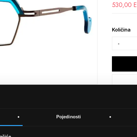
530,00 
Količina
Pojedinosti
Detalji
Podijeli s p
ačiće