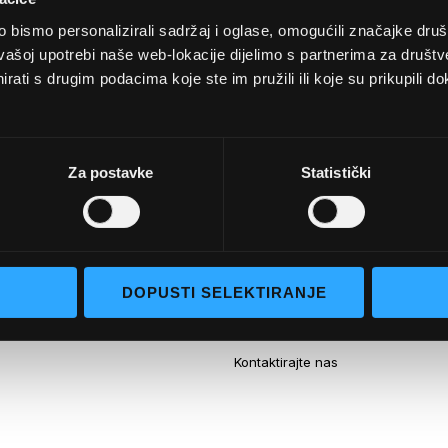
bismo personalizirali sadržaj i oglase, omogućili značajke društv
vašoj upotrebi naše web-lokacije dijelimo s partnerima za društv
rati s drugim podacima koje ste im pružili ili koje su prikupili do
UVJETI KUPNJE
Za postavke
Statistički
Opći uvjeti poslovanja
aočale
Uvjeti korištenja
e naočale
Pojmovi za pretraživanje
DOPUSTI SELEKTIRANJE
go selection
Napredno pretraživanje
Narudžbe i povrati
Kontaktirajte nas