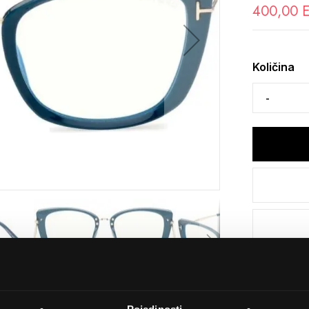
400,00 
Količina
Detalji
Podijeli s p