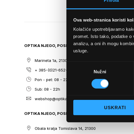
Privola
TO
THE
BEGINNING
Ova web-stranica koristi kol
OF
THE
Kolačiće upotrebljavamo kako 
IMAGES
promet. Isto tako, podatke o 
GALLERY
analizu, a oni ih mogu kombini
OPTIKA NJEGO, POSLOVNICA 1
SITEMAP
usluge.
Marineta 1a, 21300 Makarska
O nama
Odabir
+ 385-(0)21-652-102
Sunčane n
Nužni
pristanka
Pon - pet: 08 - 22h,
Dioptrijsk
Sub: 08 - 22h
Optika Nje
webshop@optikanjego.hr
Sale
USKRATI
Blog
OPTIKA NJEGO, POSLOVNICA 2
Kontakt
Obala kralja Tomislava 14, 21300