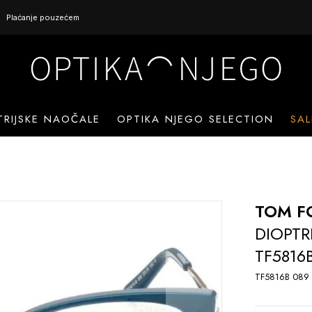
Plaćanje pouzećem
TRIJSKE NAOČALE
OPTIKA NJEGO SELECTION
SAL
TOM F
DIOPTR
TF5816
TF5816B 089