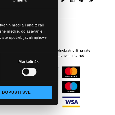
O nama
enih medija i analizirali
ene medije, oglašavanje i
k ste upotrebljavali njihove
NAČINI PLAĆANJA
Kreditnim karticama jednokratno ili na rate
općom uplatnicom, virmanom, internet
bankarstvom
Marketinški
DOPUSTI SVE