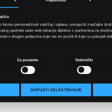
Pojedinosti
ačiće
bismo personalizirali sadržaj i oglase, omogućili značajke društv
vašoj upotrebi naše web-lokacije dijelimo s partnerima za društv
rati s drugim podacima koje ste im pružili ili koje su prikupili do
UVJETI KUPNJE
Opći uvjeti poslovanja
aočale
Uvjeti korištenja
Za postavke
Statistički
e naočale
Pojmovi za pretraživanje
go selection
Napredno pretraživanje
Narudžbe i povrati
DOPUSTI SELEKTIRANJE
Kontaktirajte nas