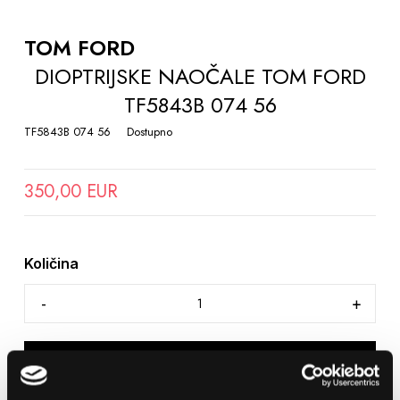
TO
THE
TOM FORD
BEGINNING
DIOPTRIJSKE NAOČALE TOM FORD
OF
TF5843B 074 56
THE
IMAGES
TF5843B 074 56
Dostupno
GALLERY
350,00 EUR
Količina
DODAJTE U KOŠARICU