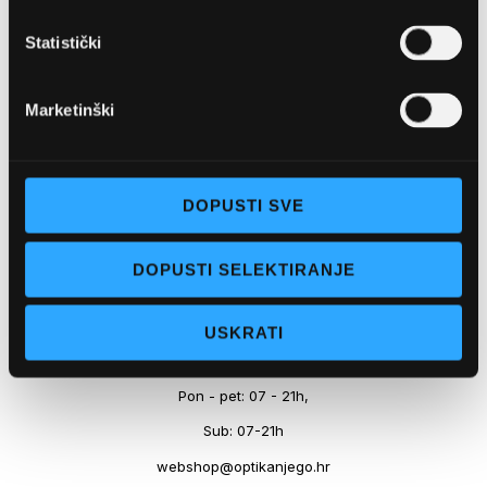
Marineta 1a, 21300 Makarska
Statistički
+ 385-(0)21-652-102
Pon - pet: 08 - 22h,
Marketinški
Sub: 08 - 22h
webshop@optikanjego.hr
DOPUSTI SVE
OPTIKA NJEGO, POSLOVNICA 2
DOPUSTI SELEKTIRANJE
Obala kralja Tomislava 14, 21300 Makarska
USKRATI
+385-(0)21-612-709
Pon - pet: 07 - 21h,
Sub: 07-21h
webshop@optikanjego.hr