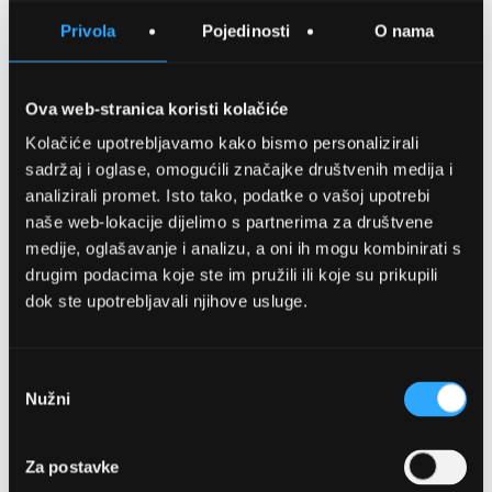
SPREMITE NA LISTU ŽELJA
Privola
Pojedinosti
O nama
USPOREDITE
Ova web-stranica koristi kolačiće
Kolačiće upotrebljavamo kako bismo personalizirali
Detalji
sadržaj i oglase, omogućili značajke društvenih medija i
analizirali promet. Isto tako, podatke o vašoj upotrebi
Podijeli s prijateljima
naše web-lokacije dijelimo s partnerima za društvene
medije, oglašavanje i analizu, a oni ih mogu kombinirati s
drugim podacima koje ste im pružili ili koje su prikupili
dok ste upotrebljavali njihove usluge.
Odabir
Nužni
pristanka
OPTIKA NJEGO, POSLOVNICA 1
Za postavke