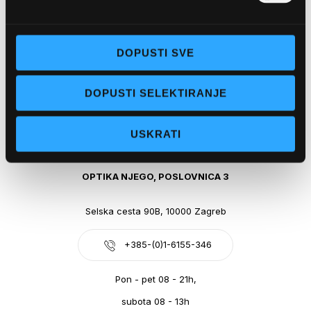
Obala kralja Tomislava 14, 21300 Makarska
DOPUSTI SVE
+385-(0)21-612-709
DOPUSTI SELEKTIRANJE
Pon - pet: 07 - 21h,
Sub: 07-21h
USKRATI
webshop@optikanjego.hr
OPTIKA NJEGO, POSLOVNICA 3
Selska cesta 90B, 10000 Zagreb
+385-(0)1-6155-346
Pon - pet 08 - 21h,
subota 08 - 13h