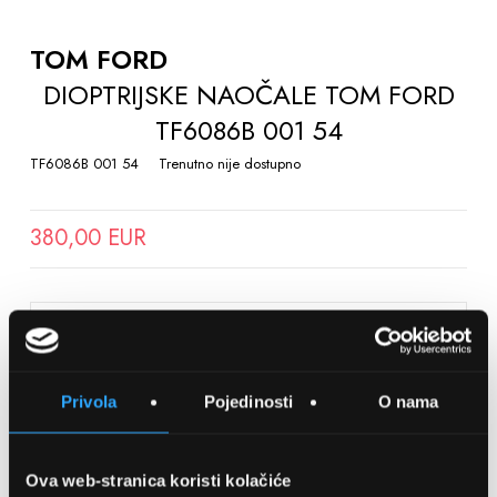
TO
THE
TOM FORD
BEGINNING
DIOPTRIJSKE NAOČALE TOM FORD
OF
TF6086B 001 54
THE
IMAGES
TF6086B 001 54
Trenutno nije dostupno
GALLERY
380,00 EUR
SPREMITE NA LISTU ŽELJA
Privola
Pojedinosti
O nama
Detalji
Podijeli s prijateljima
Ova web-stranica koristi kolačiće