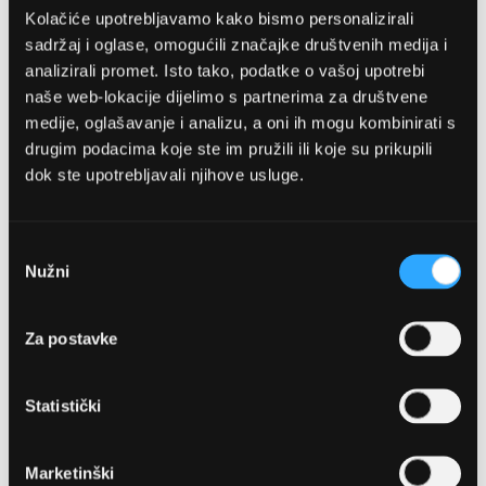
Kolačiće upotrebljavamo kako bismo personalizirali
sadržaj i oglase, omogućili značajke društvenih medija i
analizirali promet. Isto tako, podatke o vašoj upotrebi
naše web-lokacije dijelimo s partnerima za društvene
medije, oglašavanje i analizu, a oni ih mogu kombinirati s
drugim podacima koje ste im pružili ili koje su prikupili
dok ste upotrebljavali njihove usluge.
OPTIKA NJEGO, POSLOVNICA 1
Marineta 1a, 21300 Makarska
Odabir
Nužni
pristanka
+ 385-(0)21-652-102
Za postavke
Pon - pet: 08 - 22h,
Sub: 08 - 22h
Statistički
webshop@optikanjego.hr
Marketinški
OPTIKA NJEGO, POSLOVNICA 2