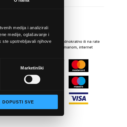
O nama
enih medija i analizirali
NAČINI PLAĆANJA
ene medije, oglašavanje i
k ste upotrebljavali njihove
Kreditnim karticama jednokratno ili na rate
općom uplatnicom, virmanom, internet
bankarstvom
Marketinški
DOPUSTI SVE