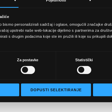
Pojedinosti
ačiće
bismo personalizirali sadržaj i oglase, omogućili značajke društv
UVJETI KUPNJE
vašoj upotrebi naše web-lokacije dijelimo s partnerima za društv
rati s drugim podacima koje ste im pružili ili koje su prikupili do
Opći uvjeti poslovanja
aočale
Uvjeti korištenja
e naočale
Pojmovi za pretraživanje
Za postavke
Statistički
go selection
Napredno pretraživanje
Narudžbe i povrati
Kontaktirajte nas
DOPUSTI SELEKTIRANJE