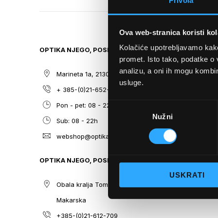
Privola
TO
THE
BEGINNING
Ova web-stranica koristi kol
OF
THE
Kolačiće upotrebljavamo kako 
OPTIKA NJEGO, POSLOVNICA 1
SITEMAP
IMAGES
promet. Isto tako, podatke o 
GALLERY
analizu, a oni ih mogu kombini
Marineta 1a, 21300 Makarska
O nama
usluge.
+ 385-(0)21-652-102
Sunčane n
Odabir
Pon - pet: 08 - 22h,
Dioptrijsk
Nužni
pristanka
Sub: 08 - 22h
Optika Nje
webshop@optikanjego.hr
Sale
Blog
OPTIKA NJEGO, POSLOVNICA 2
Kontakt
USKRATI
Obala kralja Tomislava 14, 21300
Makarska
+385-(0)21-612-709