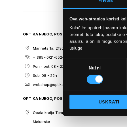
Privola
TO
THE
BEGINNING
Ova web-stranica koristi kol
OF
THE
Kolačiće upotrebljavamo kako 
IMAGES
OPTIKA NJEGO, POSLOVNICA 1
SITEMAP
promet. Isto tako, podatke o 
GALLERY
analizu, a oni ih mogu kombini
usluge.
Marineta 1a, 21300 Makarska
O nama
+ 385-(0)21-652-102
Sunčane n
Odabir
Pon - pet: 08 - 22h,
Dioptrijsk
Nužni
pristanka
Sub: 08 - 22h
Optika Nje
webshop@optikanjego.hr
Sale
Blog
OPTIKA NJEGO, POSLOVNICA 2
USKRATI
Kontakt
Obala kralja Tomislava 14, 21300
Makarska