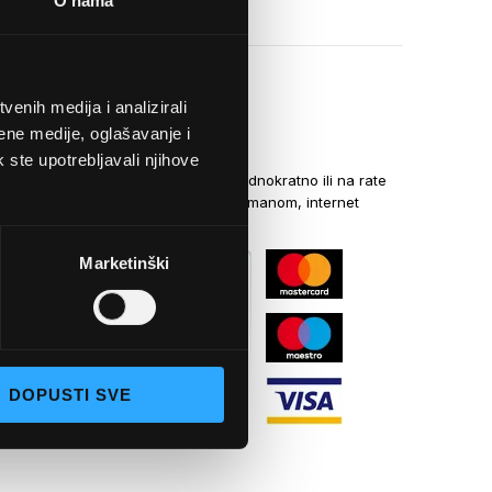
O nama
enih medija i analizirali
NAČINI PLAĆANJA
ene medije, oglašavanje i
k ste upotrebljavali njihove
Kreditnim karticama jednokratno ili na rate
općom uplatnicom, virmanom, internet
bankarstvom
Marketinški
DOPUSTI SVE