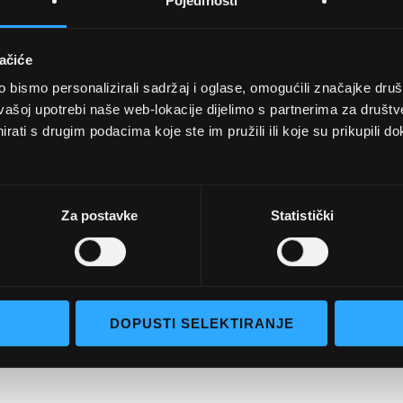
Pojedinosti
ačiće
bismo personalizirali sadržaj i oglase, omogućili značajke društv
UVJETI KUPNJE
vašoj upotrebi naše web-lokacije dijelimo s partnerima za društv
rati s drugim podacima koje ste im pružili ili koje su prikupili do
Opći uvjeti poslovanja
aočale
Uvjeti korištenja
e naočale
Pojmovi za pretraživanje
Za postavke
Statistički
go selection
Napredno pretraživanje
Narudžbe i povrati
Kontaktirajte nas
DOPUSTI SELEKTIRANJE