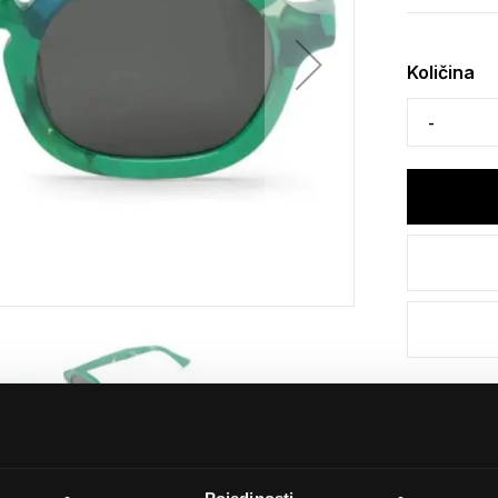
Količina
Detalji
Podijeli s p