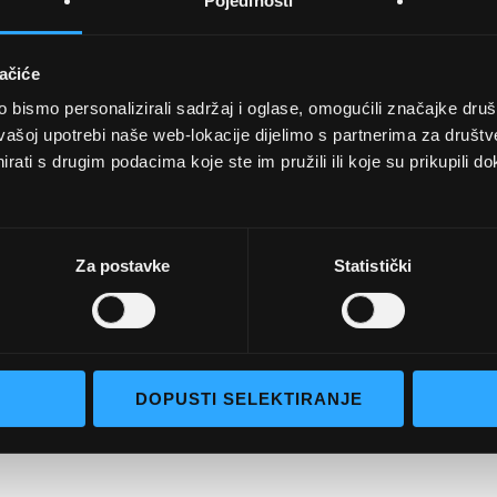
Pojedinosti
ačiće
bismo personalizirali sadržaj i oglase, omogućili značajke društv
vašoj upotrebi naše web-lokacije dijelimo s partnerima za društv
rati s drugim podacima koje ste im pružili ili koje su prikupili do
UVJETI KUPNJE
Opći uvjeti poslovanja
aočale
Uvjeti korištenja
Za postavke
Statistički
e naočale
Pojmovi za pretraživanje
go selection
Napredno pretraživanje
Narudžbe i povrati
DOPUSTI SELEKTIRANJE
Kontaktirajte nas