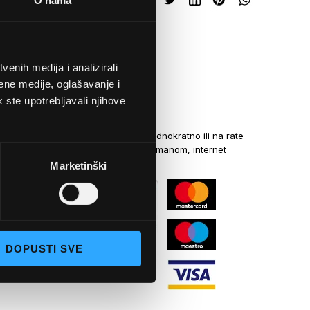
O nama
enih medija i analizirali
ene medije, oglašavanje i
k ste upotrebljavali njihove
NAČINI PLAĆANJA
Kreditnim karticama jednokratno ili na rate
općom uplatnicom, virmanom, internet
bankarstvom
Marketinški
DOPUSTI SVE