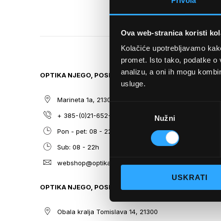
Privola
TO
THE
BEGINNING
Ova web-stranica koristi kol
OF
THE
Kolačiće upotrebljavamo kako 
IMAGES
promet. Isto tako, podatke o 
GALLERY
analizu, a oni ih mogu kombini
OPTIKA NJEGO, POSLOVNICA 1
SITEMAP
usluge.
Marineta 1a, 21300 Makarska
O nama
Odabir
+ 385-(0)21-652-102
Sunčane n
Nužni
pristanka
Pon - pet: 08 - 22h,
Dioptrijsk
Sub: 08 - 22h
Optika Nje
webshop@optikanjego.hr
Sale
USKRATI
Blog
OPTIKA NJEGO, POSLOVNICA 2
Kontakt
Obala kralja Tomislava 14, 21300