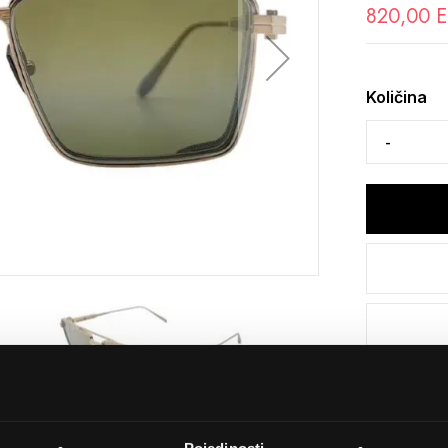
820,00 
Količina
Detalji
Podijeli s p