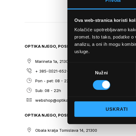
Privola
TO
THE
BEGINNING
Ova web-stranica koristi kol
OF
THE
Kolačiće upotrebljavamo kako 
IMAGES
promet. Isto tako, podatke o 
GALLERY
analizu, a oni ih mogu kombini
OPTIKA NJEGO, POSLOVNICA 1
SITEMAP
usluge.
Marineta 1a, 21300 Makarska
O nama
Odabir
+ 385-(0)21-652-102
Sunčane n
Nužni
pristanka
Pon - pet: 08 - 22h,
Dioptrijsk
Sub: 08 - 22h
Optika Nje
webshop@optikanjego.hr
Sale
USKRATI
Blog
OPTIKA NJEGO, POSLOVNICA 2
Kontakt
Obala kralja Tomislava 14, 21300