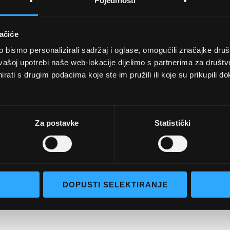
Pojedinosti
ačiće
bismo personalizirali sadržaj i oglase, omogućili značajke društv
vašoj upotrebi naše web-lokacije dijelimo s partnerima za društv
rati s drugim podacima koje ste im pružili ili koje su prikupili do
UVJETI KUPNJE
Opći uvjeti poslovanja
aočale
Uvjeti korištenja
Za postavke
Statistički
e naočale
Pojmovi za pretraživanje
go selection
Napredno pretraživanje
Narudžbe i povrati
DOPUSTI SELEKTIRANJE
Kontaktirajte nas