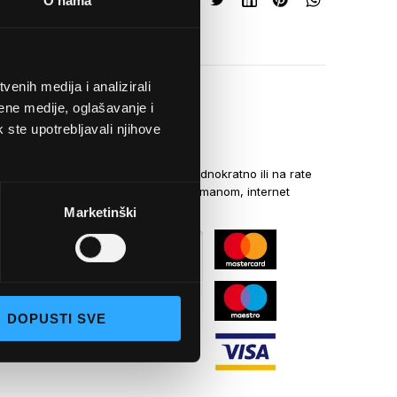
O nama
enih medija i analizirali
ene medije, oglašavanje i
k ste upotrebljavali njihove
NAČINI PLAĆANJA
Kreditnim karticama jednokratno ili na rate
općom uplatnicom, virmanom, internet
bankarstvom
Marketinški
DOPUSTI SVE