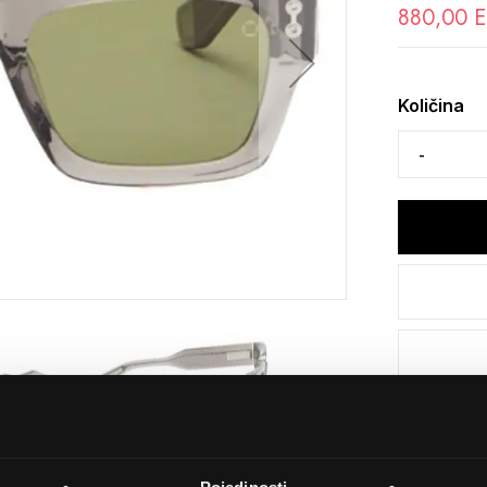
880,00 
Količina
Detalji
Podijeli s p