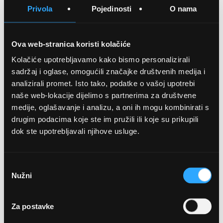
Privola
Pojedinosti
O nama
SPREMITE NA LISTU ŽELJA
Ova web-stranica koristi kolačiće
Kolačiće upotrebljavamo kako bismo personalizirali
Detalji
sadržaj i oglase, omogućili značajke društvenih medija i
analizirali promet. Isto tako, podatke o vašoj upotrebi
Podijeli s prijateljima
naše web-lokacije dijelimo s partnerima za društvene
medije, oglašavanje i analizu, a oni ih mogu kombinirati s
drugim podacima koje ste im pružili ili koje su prikupili
dok ste upotrebljavali njihove usluge.
Odabir
Nužni
pristanka
OPTIKA NJEGO, POSLOVNICA 1
Za postavke
Marineta 1a, 21300 Makarska