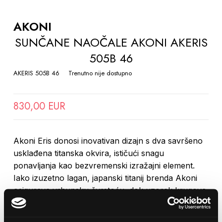
TO
THE
AKONI
BEGINNING
SUNČANE NAOČALE AKONI AKERIS
OF
505B 46
THE
IMAGES
AKERIS 505B 46
Trenutno nije dostupno
GALLERY
830,00 EUR
Akoni Eris donosi inovativan dizajn s dva savršeno
usklađena titanska okvira, ističući snagu
ponavljanja kao bezvremenski izražajni element.
Iako izuzetno lagan, japanski titanij brenda Akoni
osigurava vrhunsku čvrstoću, dok uzorak krugova
na bočnim štitnicima elegantno odražava Akoni
logo.