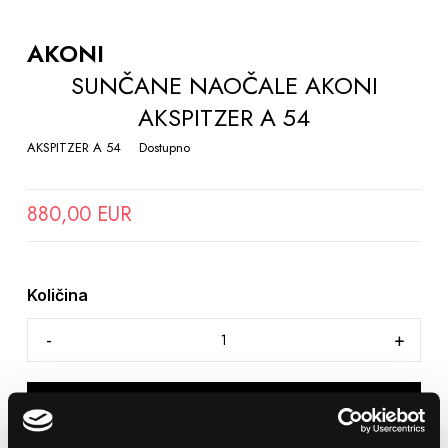
TO
THE
AKONI
BEGINNING
SUNČANE NAOČALE AKONI
OF
AKSPITZER A 54
THE
IMAGES
AKSPITZER A 54
Dostupno
GALLERY
880,00 EUR
Količina
DODAJTE U KOŠARICU