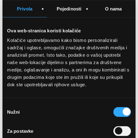
SPREMITE NA LISTU ŽELJA
Privola
Pojedinosti
O nama
USPOREDITE
Ova web-stranica koristi kolačiće
Kolačiće upotrebljavamo kako bismo personalizirali
Detalji
sadržaj i oglase, omogućili značajke društvenih medija i
analizirali promet. Isto tako, podatke o vašoj upotrebi
Podijeli s prijateljima
naše web-lokacije dijelimo s partnerima za društvene
medije, oglašavanje i analizu, a oni ih mogu kombinirati s
drugim podacima koje ste im pružili ili koje su prikupili
dok ste upotrebljavali njihove usluge.
Odabir
Nužni
pristanka
OPTIKA NJEGO, POSLOVNICA 1
Za postavke