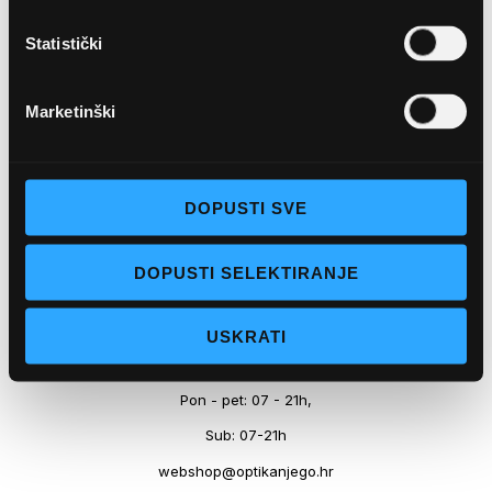
Marineta 1a, 21300 Makarska
Statistički
+ 385-(0)21-652-102
Pon - pet: 08 - 22h,
Marketinški
Sub: 08 - 22h
webshop@optikanjego.hr
DOPUSTI SVE
OPTIKA NJEGO, POSLOVNICA 2
DOPUSTI SELEKTIRANJE
Obala kralja Tomislava 14, 21300 Makarska
USKRATI
+385-(0)21-612-709
Pon - pet: 07 - 21h,
Sub: 07-21h
webshop@optikanjego.hr