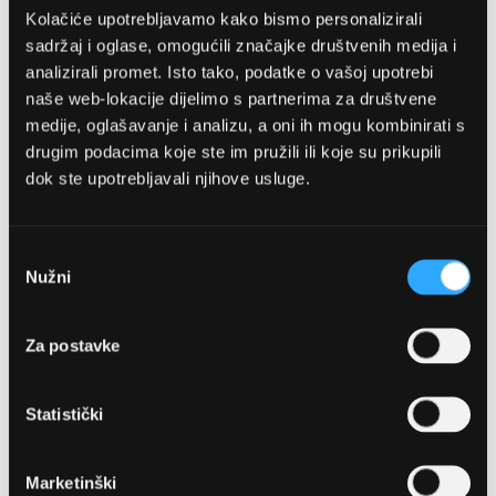
Kolačiće upotrebljavamo kako bismo personalizirali
sadržaj i oglase, omogućili značajke društvenih medija i
analizirali promet. Isto tako, podatke o vašoj upotrebi
naše web-lokacije dijelimo s partnerima za društvene
medije, oglašavanje i analizu, a oni ih mogu kombinirati s
drugim podacima koje ste im pružili ili koje su prikupili
dok ste upotrebljavali njihove usluge.
OPTIKA NJEGO, POSLOVNICA 1
Marineta 1a, 21300 Makarska
Odabir
Nužni
pristanka
+ 385-(0)21-652-102
Za postavke
Pon - pet: 08 - 22h,
Sub: 08 - 22h
Statistički
webshop@optikanjego.hr
Marketinški
OPTIKA NJEGO, POSLOVNICA 2