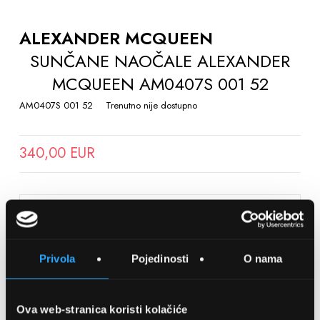
TO
THE
ALEXANDER MCQUEEN
BEGINNING
SUNČANE NAOČALE ALEXANDER
OF
MCQUEEN AM0407S 001 52
THE
IMAGES
AM0407S 001 52
Trenutno nije dostupno
GALLERY
340,00 EUR
SPREMITE NA LISTU ŽELJA
Privola
Pojedinosti
O nama
Detalji
Podijeli s prijateljima
Ova web-stranica koristi kolačiće