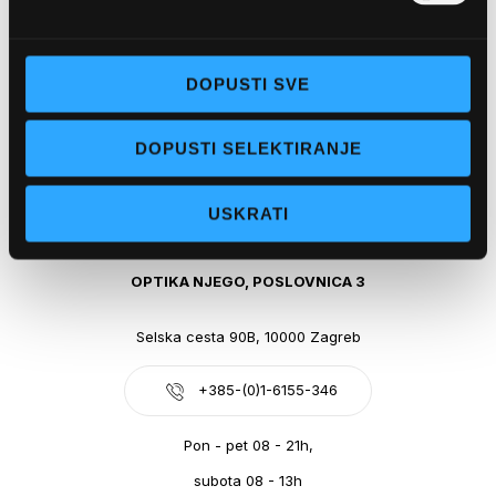
Obala kralja Tomislava 14, 21300 Makarska
DOPUSTI SVE
+385-(0)21-612-709
DOPUSTI SELEKTIRANJE
Pon - pet: 07 - 21h,
Sub: 07-21h
USKRATI
webshop@optikanjego.hr
OPTIKA NJEGO, POSLOVNICA 3
Selska cesta 90B, 10000 Zagreb
+385-(0)1-6155-346
Pon - pet 08 - 21h,
subota 08 - 13h