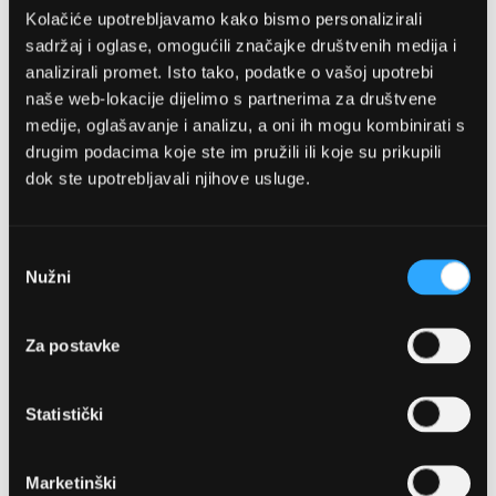
Kolačiće upotrebljavamo kako bismo personalizirali
sadržaj i oglase, omogućili značajke društvenih medija i
analizirali promet. Isto tako, podatke o vašoj upotrebi
naše web-lokacije dijelimo s partnerima za društvene
medije, oglašavanje i analizu, a oni ih mogu kombinirati s
drugim podacima koje ste im pružili ili koje su prikupili
dok ste upotrebljavali njihove usluge.
OPTIKA NJEGO, POSLOVNICA 1
Marineta 1a, 21300 Makarska
Odabir
Nužni
pristanka
+ 385-(0)21-652-102
Za postavke
Pon - pet: 08 - 22h,
Sub: 08 - 22h
Statistički
webshop@optikanjego.hr
Marketinški
OPTIKA NJEGO, POSLOVNICA 2