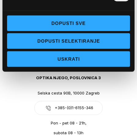
Obala kralja Tomislava 14, 21300 Makarska
DOPUSTI SVE
+385-(0)21-612-709
DOPUSTI SELEKTIRANJE
Pon - pet: 07 - 21h,
Sub: 07-21h
USKRATI
webshop@optikanjego.hr
OPTIKA NJEGO, POSLOVNICA 3
Selska cesta 90B, 10000 Zagreb
+385-(0)1-6155-346
Pon - pet 08 - 21h,
subota 08 - 13h