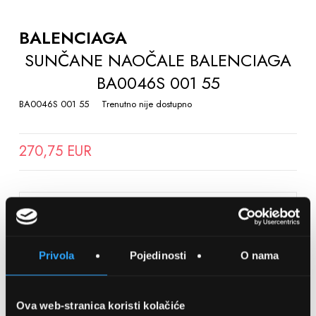
TO
THE
BALENCIAGA
BEGINNING
SUNČANE NAOČALE BALENCIAGA
OF
BA0046S 001 55
THE
IMAGES
BA0046S 001 55
Trenutno nije dostupno
GALLERY
270,75 EUR
SPREMITE NA LISTU ŽELJA
Privola
Pojedinosti
O nama
Detalji
Podijeli s prijateljima
Ova web-stranica koristi kolačiće