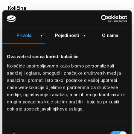
Količina
Privola
Pojedinosti
O nama
DODAJTE U KOŠARICU
Ova web-stranica koristi kolačiće
SPREMITE NA LISTU ŽELJA
Kolačiće upotrebljavamo kako bismo personalizirali
sadržaj i oglase, omogućili značajke društvenih medija i
USPOREDITE
analizirali promet. Isto tako, podatke o vašoj upotrebi
naše web-lokacije dijelimo s partnerima za društvene
medije, oglašavanje i analizu, a oni ih mogu kombinirati s
Detalji
drugim podacima koje ste im pružili ili koje su prikupili
dok ste upotrebljavali njihove usluge.
Podijeli s prijateljima
Odabir