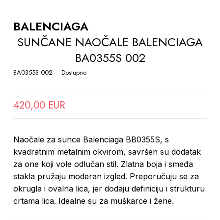
TO
THE
BALENCIAGA
BEGINNING
SUNČANE NAOČALE BALENCIAGA
OF
BA0355S 002
THE
IMAGES
BA0355S 002
Dostupno
GALLERY
420,00 EUR
Naočale za sunce Balenciaga BB0355S, s
kvadratnim metalnim okvirom, savršen su dodatak
za one koji vole odlučan stil. Zlatna boja i smeđa
stakla pružaju moderan izgled. Preporučuju se za
okrugla i ovalna lica, jer dodaju definiciju i strukturu
crtama lica. Idealne su za muškarce i žene.