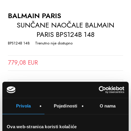
TO
THE
BALMAIN PARIS
BEGINNING
SUNČANE NAOČALE BALMAIN
OF
PARIS BPS124B 148
THE
IMAGES
BPS124B 148
Trenutno nije dostupno
GALLERY
779,08 EUR
SPREMITE NA LISTU ŽELJA
Privola
Pojedinosti
O nama
Detalji
Podijeli s prijateljima
Ova web-stranica koristi kolačiće