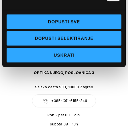
Obala kralja Tomislava 14, 21300 Makarska
DOPUSTI SVE
+385-(0)21-612-709
DOPUSTI SELEKTIRANJE
Pon - pet: 07 - 21h,
Sub: 07-21h
USKRATI
webshop@optikanjego.hr
OPTIKA NJEGO, POSLOVNICA 3
Selska cesta 90B, 10000 Zagreb
+385-(0)1-6155-346
Pon - pet 08 - 21h,
subota 08 - 13h