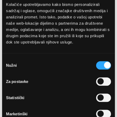
Kolačiće upotrebljavamo kako bismo personalizirali
sadržaj i oglase, omogućili značajke društvenih medija i
analizirali promet. Isto tako, podatke o vašoj upotrebi
naše web-lokacije dijelimo s partnerima za društvene
medije, oglašavanje i analizu, a oni ih mogu kombinirati s
drugim podacima koje ste im pružili ili koje su prikupili
dok ste upotrebljavali njihove usluge.
OPTIKA NJEGO, POSLOVNICA 1
Marineta 1a, 21300 Makarska
Odabir
Nužni
pristanka
+ 385-(0)21-652-102
Za postavke
Pon - pet: 08 - 22h,
Sub: 08 - 22h
Statistički
webshop@optikanjego.hr
Marketinški
OPTIKA NJEGO, POSLOVNICA 2