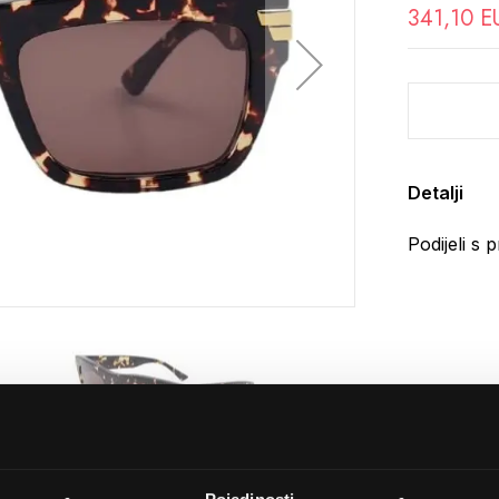
341,10 E
Detalji
Podijeli s p