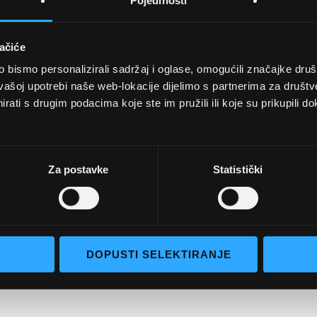
Pojedinosti
ačiće
bismo personalizirali sadržaj i oglase, omogućili značajke društv
UVJETI KUPNJE
vašoj upotrebi naše web-lokacije dijelimo s partnerima za društv
rati s drugim podacima koje ste im pružili ili koje su prikupili do
Opći uvjeti poslovanja
aočale
Uvjeti korištenja
e naočale
Pojmovi za pretraživanje
Za postavke
Statistički
go selection
Napredno pretraživanje
Narudžbe i povrati
Kontaktirajte nas
DOPUSTI SELEKTIRANJE