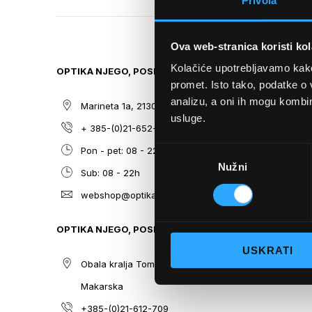
Privola
TO
THE
BEGINNING
Ova web-stranica koristi kol
OF
THE
Kolačiće upotrebljavamo kako 
OPTIKA NJEGO, POSLOVNICA 1
SITEMAP
IMAGES
promet. Isto tako, podatke o 
GALLERY
analizu, a oni ih mogu kombini
Marineta 1a, 21300 Makarska
O nama
usluge.
+ 385-(0)21-652-102
Sunčane n
Odabir
Pon - pet: 08 - 22h,
Dioptrijsk
Nužni
pristanka
Sub: 08 - 22h
Optika Nje
webshop@optikanjego.hr
Sale
Blog
OPTIKA NJEGO, POSLOVNICA 2
Kontakt
USKRATI
Obala kralja Tomislava 14, 21300
Makarska
+385-(0)21-612-709