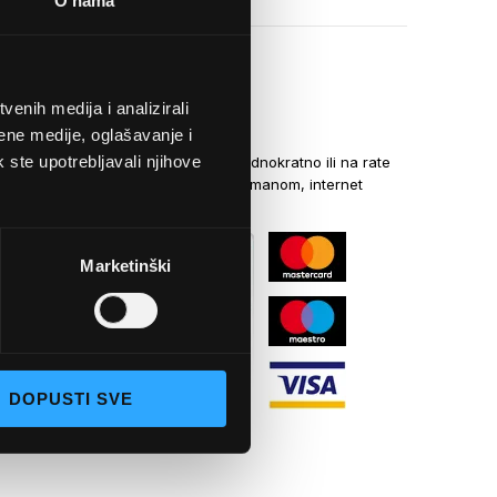
O nama
enih medija i analizirali
NAČINI PLAĆANJA
ene medije, oglašavanje i
k ste upotrebljavali njihove
Kreditnim karticama jednokratno ili na rate
općom uplatnicom, virmanom, internet
bankarstvom
Marketinški
DOPUSTI SVE