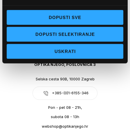
Obala kralja Tomislava 14, 21300 Makarska
+385-(0)21-612-709
DOPUSTI SVE
Pon - pet: 07 - 21h,
DOPUSTI SELEKTIRANJE
Sub: 07-21h
webshop@optikanjego.hr
USKRATI
OPTIKA NJEGO, POSLOVNICA 3
Selska cesta 90B, 10000 Zagreb
+385-(0)1-6155-346
Pon - pet 08 - 21h,
subota 08 - 13h
webshop@optikanjego.hr