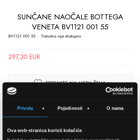
TO
THE
SUNČANE NAOČALE BOTTEGA
BEGINNING
VENETA BV1121 001 55
OF
THE
BV1121 001 55
Trenutno nije dostupno
IMAGES
GALLERY
297,30 EUR
SPREMITE NA LISTU ŽELJA
Detalji
Privola
Pojedinosti
O nama
Podijeli s prijateljima
Ova web-stranica koristi kolačiće