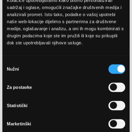
Kolačiće upotrebljavamo kako bismo personalizirali
sadržaj i oglase, omogućili značajke društvenih medija i
analizirali promet. Isto tako, podatke o vašoj upotrebi
naše web-lokacije dijelimo s partnerima za društvene
medije, oglašavanje i analizu, a oni ih mogu kombinirati s
drugim podacima koje ste im pružili ili koje su prikupili
OPTIKA NJEGO, POSLOVNICA 1
dok ste upotrebljavali njihove usluge.
Marineta 1a, 21300 Makarska
Odabir
Nužni
pristanka
+ 385-(0)21-652-102
Pon - pet: 08 - 22h,
Za postavke
Sub: 08 - 22h
webshop@optikanjego.hr
Statistički
OPTIKA NJEGO, POSLOVNICA 2
Marketinški