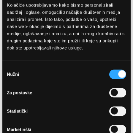
Kolačiće upotrebljavamo kako bismo personalizirali
sadržaj i oglase, omogućili značajke društvenih medija i
analizirali promet. Isto tako, podatke o vašoj upotrebi
naše web-lokacije dijelimo s partnerima za društvene
medije, oglašavanje i analizu, a oni ih mogu kombinirati s
drugim podacima koje ste im pružili ili koje su prikupili
dok ste upotrebljavali njihove usluge.
OPTIKA NJEGO, POSLOVNICA 1
Marineta 1a, 21300 Makarska
Odabir
Nužni
pristanka
+ 385-(0)21-652-102
Za postavke
Pon - pet: 08 - 22h,
Sub: 08 - 22h
Statistički
webshop@optikanjego.hr
Marketinški
OPTIKA NJEGO, POSLOVNICA 2