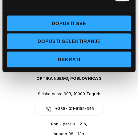
Obala kralja Tomislava 14, 21300 Makarska
DOPUSTI SVE
+385-(0)21-612-709
DOPUSTI SELEKTIRANJE
Pon - pet: 07 - 21h,
Sub: 07-21h
USKRATI
webshop@optikanjego.hr
OPTIKA NJEGO, POSLOVNICA 3
Selska cesta 90B, 10000 Zagreb
+385-(0)1-6155-346
Pon - pet 08 - 21h,
subota 08 - 13h