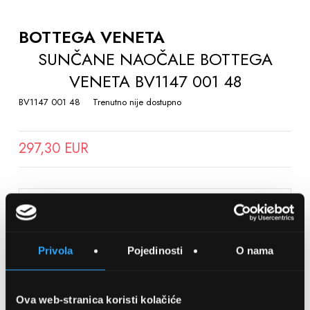
TO
THE
BOTTEGA VENETA
BEGINNING
SUNČANE NAOČALE BOTTEGA
OF
VENETA BV1147 001 48
THE
IMAGES
BV1147 001 48
Trenutno nije dostupno
GALLERY
297,30 EUR
SPREMITE NA LISTU ŽELJA
Privola
Pojedinosti
O nama
Detalji
Podijeli s prijateljima
Ova web-stranica koristi kolačiće