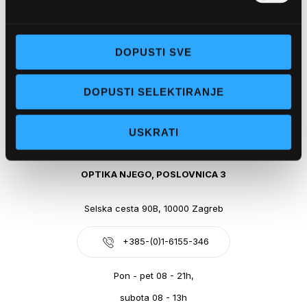
Obala kralja Tomislava 14, 21300 Makarska
DOPUSTI SVE
+385-(0)21-612-709
DOPUSTI SELEKTIRANJE
Pon - pet: 07 - 21h,
Sub: 07-21h
USKRATI
webshop@optikanjego.hr
OPTIKA NJEGO, POSLOVNICA 3
Selska cesta 90B, 10000 Zagreb
+385-(0)1-6155-346
Pon - pet 08 - 21h,
subota 08 - 13h