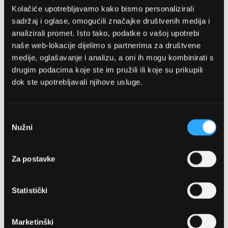
Kolačiće upotrebljavamo kako bismo personalizirali
sadržaj i oglase, omogućili značajke društvenih medija i
analizirali promet. Isto tako, podatke o vašoj upotrebi
naše web-lokacije dijelimo s partnerima za društvene
medije, oglašavanje i analizu, a oni ih mogu kombinirati s
drugim podacima koje ste im pružili ili koje su prikupili
dok ste upotrebljavali njihove usluge.
OPTIKA NJEGO, POSLOVNICA 1
Marineta 1a, 21300 Makarska
Odabir
Nužni
pristanka
+ 385-(0)21-652-102
Za postavke
Pon - pet: 08 - 22h,
Sub: 08 - 22h
Statistički
webshop@optikanjego.hr
Marketinški
OPTIKA NJEGO, POSLOVNICA 2