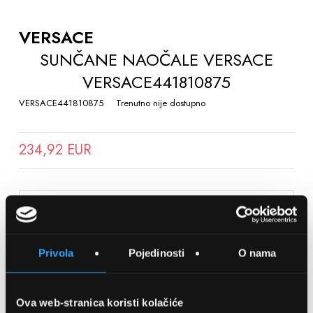
TO
THE
VERSACE
BEGINNING
SUNČANE NAOČALE VERSACE
OF
VERSACE441810875
THE
IMAGES
VERSACE441810875
Trenutno nije dostupno
GALLERY
234,92 EUR
SPREMITE NA LISTU ŽELJA
Privola
Pojedinosti
O nama
Detalji
Podijeli s prijateljima
Ova web-stranica koristi kolačiće