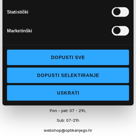
Marineta 1a, 21300 Makarska
Statistički
+ 385-(0)21-652-102
Pon - pet: 08 - 22h,
Marketinški
Sub: 08 - 22h
webshop@optikanjego.hr
DOPUSTI SVE
OPTIKA NJEGO, POSLOVNICA 2
DOPUSTI SELEKTIRANJE
Obala kralja Tomislava 14, 21300 Makarska
USKRATI
+385-(0)21-612-709
Pon - pet: 07 - 21h,
Sub: 07-21h
webshop@optikanjego.hr