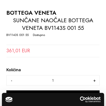
TO
THE
BOTTEGA VENETA
BEGINNING
SUNČANE NAOČALE BOTTEGA
OF
VENETA BV1143S 001 55
THE
IMAGES
BV1143S 001 55
Dostupno
GALLERY
361,01 EUR
Količina
DODAJTE U KOŠARICU