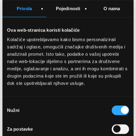
SPREMITE NA LISTU ŽELJA
Privola
Pojedinosti
O nama
USPOREDITE
Ova web-stranica koristi kolačiće
Kolačiće upotrebljavamo kako bismo personalizirali
Detalji
sadržaj i oglase, omogućili značajke društvenih medija i
analizirali promet. Isto tako, podatke o vašoj upotrebi
Podijeli s prijateljima
naše web-lokacije dijelimo s partnerima za društvene
medije, oglašavanje i analizu, a oni ih mogu kombinirati s
drugim podacima koje ste im pružili ili koje su prikupili
dok ste upotrebljavali njihove usluge.
Odabir
Nužni
pristanka
OPTIKA NJEGO, POSLOVNICA 1
Za postavke