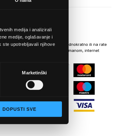
O nama
enih medija i analizirali
NAČINI PLAĆANJA
ene medije, oglašavanje i
k ste upotrebljavali njihove
Kreditnim karticama jednokratno ili na rate
općom uplatnicom, virmanom, internet
bankarstvom
Marketinški
DOPUSTI SVE