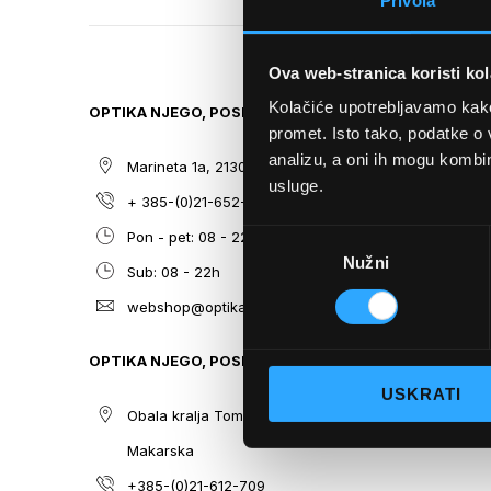
Privola
TO
THE
BEGINNING
Ova web-stranica koristi kol
OF
THE
Kolačiće upotrebljavamo kako 
OPTIKA NJEGO, POSLOVNICA 1
SITEMAP
IMAGES
promet. Isto tako, podatke o 
GALLERY
analizu, a oni ih mogu kombini
Marineta 1a, 21300 Makarska
O nama
usluge.
+ 385-(0)21-652-102
Sunčane n
Odabir
Pon - pet: 08 - 22h,
Dioptrijsk
Nužni
pristanka
Sub: 08 - 22h
Optika Nje
webshop@optikanjego.hr
Sale
Blog
OPTIKA NJEGO, POSLOVNICA 2
Kontakt
USKRATI
Obala kralja Tomislava 14, 21300
Makarska
+385-(0)21-612-709