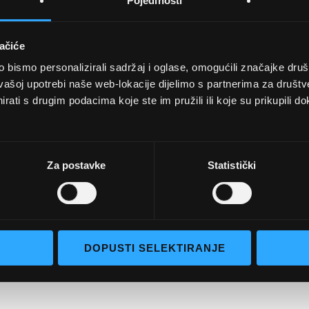
Pojedinosti
ačiće
bismo personalizirali sadržaj i oglase, omogućili značajke društv
UVJETI KUPNJE
vašoj upotrebi naše web-lokacije dijelimo s partnerima za društv
rati s drugim podacima koje ste im pružili ili koje su prikupili do
Opći uvjeti poslovanja
aočale
Uvjeti korištenja
e naočale
Pojmovi za pretraživanje
Za postavke
Statistički
go selection
Napredno pretraživanje
Narudžbe i povrati
Kontaktirajte nas
DOPUSTI SELEKTIRANJE