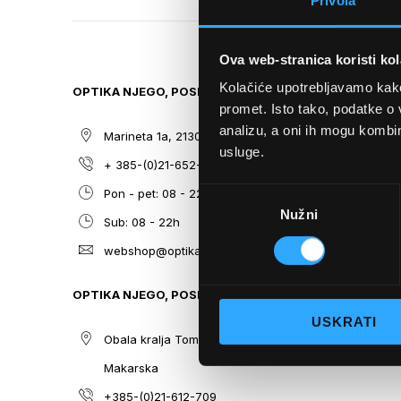
Privola
TO
THE
BEGINNING
Ova web-stranica koristi kol
OF
THE
Kolačiće upotrebljavamo kako 
OPTIKA NJEGO, POSLOVNICA 1
SITEMAP
IMAGES
promet. Isto tako, podatke o 
GALLERY
analizu, a oni ih mogu kombini
Marineta 1a, 21300 Makarska
O nama
usluge.
+ 385-(0)21-652-102
Sunčane n
Odabir
Pon - pet: 08 - 22h,
Dioptrijsk
Nužni
pristanka
Sub: 08 - 22h
Optika Nje
webshop@optikanjego.hr
Sale
Blog
OPTIKA NJEGO, POSLOVNICA 2
Kontakt
USKRATI
Obala kralja Tomislava 14, 21300
Makarska
+385-(0)21-612-709