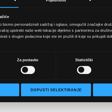
Pojedinosti
ačiće
bismo personalizirali sadržaj i oglase, omogućili značajke društv
UVJETI KUPNJE
vašoj upotrebi naše web-lokacije dijelimo s partnerima za društv
rati s drugim podacima koje ste im pružili ili koje su prikupili do
Opći uvjeti poslovanja
aočale
Uvjeti korištenja
e naočale
Pojmovi za pretraživanje
Za postavke
Statistički
go selection
Napredno pretraživanje
Narudžbe i povrati
Kontaktirajte nas
DOPUSTI SELEKTIRANJE