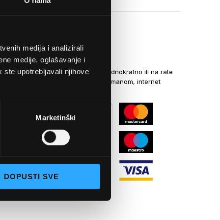
O nama
enih medija i analizirali
NAČINI PLAĆANJA
ene medije, oglašavanje i
k ste upotrebljavali njihove
Kreditnim karticama jednokratno ili na rate
općom uplatnicom, virmanom, internet
bankarstvom
Marketinški
DOPUSTI SVE