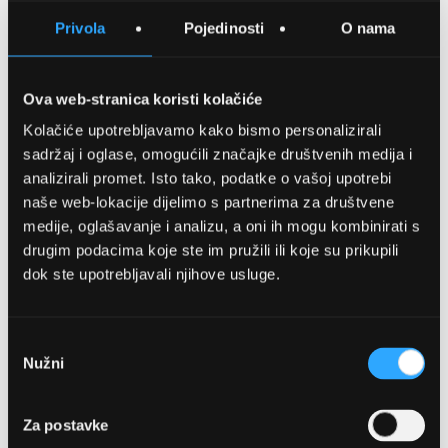
SPREMITE NA LISTU ŽELJA
Privola
Pojedinosti
O nama
USPOREDITE
Ova web-stranica koristi kolačiće
Kolačiće upotrebljavamo kako bismo personalizirali
Detalji
sadržaj i oglase, omogućili značajke društvenih medija i
analizirali promet. Isto tako, podatke o vašoj upotrebi
Podijeli s prijateljima
naše web-lokacije dijelimo s partnerima za društvene
medije, oglašavanje i analizu, a oni ih mogu kombinirati s
drugim podacima koje ste im pružili ili koje su prikupili
dok ste upotrebljavali njihove usluge.
Odabir
Nužni
pristanka
OPTIKA NJEGO, POSLOVNICA 1
Za postavke