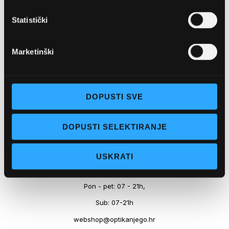
Marineta 1a, 21300 Makarska
Statistički
+ 385-(0)21-652-102
Pon - pet: 08 - 22h,
Marketinški
Sub: 08 - 22h
webshop@optikanjego.hr
DOPUSTI SVE
OPTIKA NJEGO, POSLOVNICA 2
DOPUSTI SELEKTIRANJE
Obala kralja Tomislava 14, 21300 Makarska
USKRATI
+385-(0)21-612-709
Pon - pet: 07 - 21h,
Sub: 07-21h
webshop@optikanjego.hr