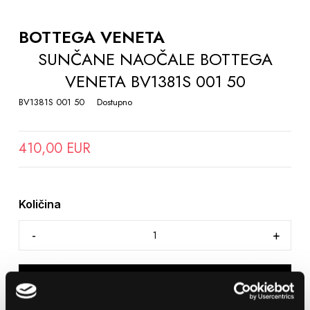
TO
THE
BOTTEGA VENETA
BEGINNING
SUNČANE NAOČALE BOTTEGA
OF
VENETA BV1381S 001 50
THE
IMAGES
BV1381S 001 50
Dostupno
GALLERY
410,00 EUR
Količina
DODAJTE U KOŠARICU