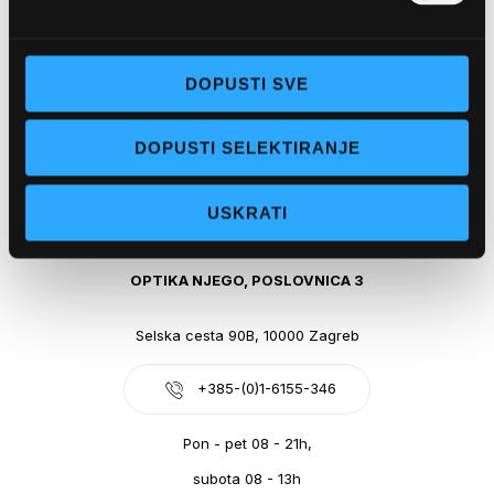
Obala kralja Tomislava 14, 21300 Makarska
DOPUSTI SVE
+385-(0)21-612-709
DOPUSTI SELEKTIRANJE
Pon - pet: 07 - 21h,
Sub: 07-21h
USKRATI
webshop@optikanjego.hr
OPTIKA NJEGO, POSLOVNICA 3
Selska cesta 90B, 10000 Zagreb
+385-(0)1-6155-346
Pon - pet 08 - 21h,
subota 08 - 13h