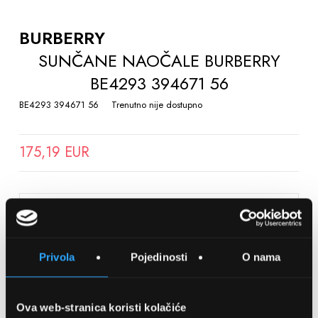
TO
THE
BURBERRY
BEGINNING
SUNČANE NAOČALE BURBERRY
OF
BE4293 394671 56
THE
IMAGES
BE4293 394671 56
Trenutno nije dostupno
GALLERY
175,19 EUR
SPREMITE NA LISTU ŽELJA
Privola
Pojedinosti
O nama
Detalji
Podijeli s prijateljima
Ova web-stranica koristi kolačiće