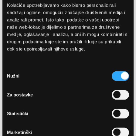
Kolačiće upotrebljavamo kako bismo personalizirali
sadržaj i oglase, omogućili značajke društvenih medija i
analizirali promet. Isto tako, podatke o vašoj upotrebi
naše web-lokacije dijelimo s partnerima za društvene
medije, oglašavanje i analizu, a oni ih mogu kombinirati s
drugim podacima koje ste im pružili ili koje su prikupili
dok ste upotrebljavali njihove usluge.
OPTIKA NJEGO, POSLOVNICA 1
Marineta 1a, 21300 Makarska
Odabir
Nužni
pristanka
+ 385-(0)21-652-102
Za postavke
Pon - pet: 08 - 22h,
Sub: 08 - 22h
Statistički
webshop@optikanjego.hr
Marketinški
OPTIKA NJEGO, POSLOVNICA 2