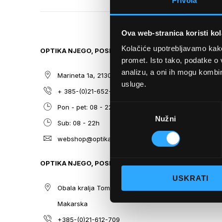
Privola
TO
THE
BEGINNING
Ova web-stranica koristi kol
OF
THE
Kolačiće upotrebljavamo kako 
OPTIKA NJEGO, POSLOVNICA 1
SITEMAP
IMAGES
promet. Isto tako, podatke o 
GALLERY
analizu, a oni ih mogu kombini
Marineta 1a, 21300 Makarska
O nama
usluge.
+ 385-(0)21-652-102
Sunčane n
Odabir
Pon - pet: 08 - 22h,
Dioptrijsk
Nužni
pristanka
Sub: 08 - 22h
Optika Nje
webshop@optikanjego.hr
Sale
Blog
OPTIKA NJEGO, POSLOVNICA 2
Kontakt
USKRATI
Obala kralja Tomislava 14, 21300
Makarska
+385-(0)21-612-709