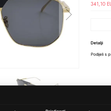
341,10 E
Detalji
Podijeli s p