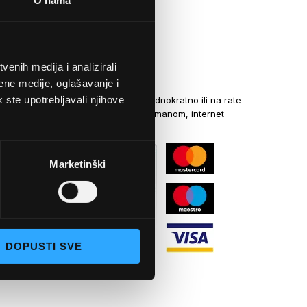
O nama
enih medija i analizirali
NAČINI PLAĆANJA
ene medije, oglašavanje i
k ste upotrebljavali njihove
Kreditnim karticama jednokratno ili na rate
općom uplatnicom, virmanom, internet
bankarstvom
Marketinški
DOPUSTI SVE