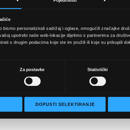
Pojedinosti
ačiće
bismo personalizirali sadržaj i oglase, omogućili značajke društv
UVJETI KUPNJE
vašoj upotrebi naše web-lokacije dijelimo s partnerima za društv
rati s drugim podacima koje ste im pružili ili koje su prikupili do
Opći uvjeti poslovanja
aočale
Uvjeti korištenja
e naočale
Pojmovi za pretraživanje
Za postavke
Statistički
go selection
Napredno pretraživanje
Narudžbe i povrati
Kontaktirajte nas
DOPUSTI SELEKTIRANJE