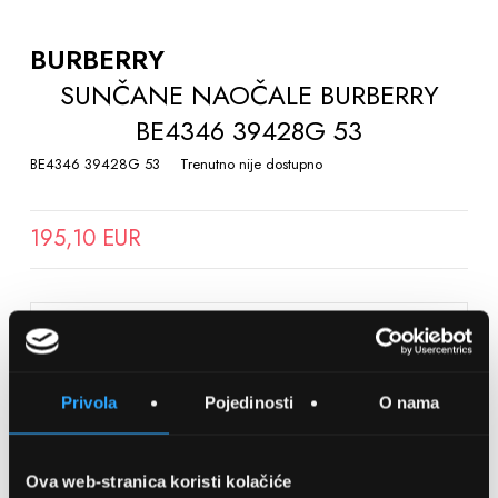
TO
THE
BURBERRY
BEGINNING
SUNČANE NAOČALE BURBERRY
OF
BE4346 39428G 53
THE
IMAGES
BE4346 39428G 53
Trenutno nije dostupno
GALLERY
195,10 EUR
SPREMITE NA LISTU ŽELJA
Privola
Pojedinosti
O nama
Detalji
Podijeli s prijateljima
Ova web-stranica koristi kolačiće