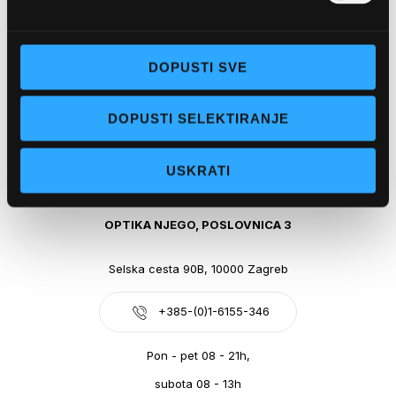
Obala kralja Tomislava 14, 21300 Makarska
DOPUSTI SVE
+385-(0)21-612-709
DOPUSTI SELEKTIRANJE
Pon - pet: 07 - 21h,
Sub: 07-21h
USKRATI
webshop@optikanjego.hr
OPTIKA NJEGO, POSLOVNICA 3
Selska cesta 90B, 10000 Zagreb
+385-(0)1-6155-346
Pon - pet 08 - 21h,
subota 08 - 13h