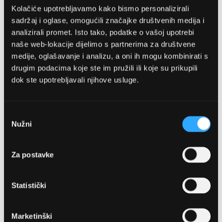
Kolačiće upotrebljavamo kako bismo personalizirali
sadržaj i oglase, omogućili značajke društvenih medija i
analizirali promet. Isto tako, podatke o vašoj upotrebi
naše web-lokacije dijelimo s partnerima za društvene
medije, oglašavanje i analizu, a oni ih mogu kombinirati s
drugim podacima koje ste im pružili ili koje su prikupili
dok ste upotrebljavali njihove usluge.
OPTIKA NJEGO, POSLOVNICA 1
Marineta 1a, 21300 Makarska
Odabir
Nužni
pristanka
+ 385-(0)21-652-102
Za postavke
Pon - pet: 08 - 22h,
Sub: 08 - 22h
Statistički
webshop@optikanjego.hr
Marketinški
OPTIKA NJEGO, POSLOVNICA 2