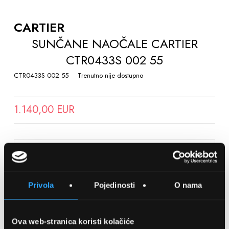
TO
THE
CARTIER
BEGINNING
SUNČANE NAOČALE CARTIER
OF
CTR0433S 002 55
THE
IMAGES
CTR0433S 002 55
Trenutno nije dostupno
GALLERY
1.140,00 EUR
SPREMITE NA LISTU ŽELJA
Privola
Pojedinosti
O nama
Detalji
Podijeli s prijateljima
Ova web-stranica koristi kolačiće