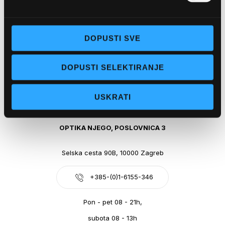
Obala kralja Tomislava 14, 21300 Makarska
DOPUSTI SVE
+385-(0)21-612-709
DOPUSTI SELEKTIRANJE
Pon - pet: 07 - 21h,
Sub: 07-21h
USKRATI
webshop@optikanjego.hr
OPTIKA NJEGO, POSLOVNICA 3
Selska cesta 90B, 10000 Zagreb
+385-(0)1-6155-346
Pon - pet 08 - 21h,
subota 08 - 13h