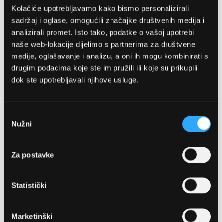
Kolačiće upotrebljavamo kako bismo personalizirali
sadržaj i oglase, omogućili značajke društvenih medija i
analizirali promet. Isto tako, podatke o vašoj upotrebi
naše web-lokacije dijelimo s partnerima za društvene
medije, oglašavanje i analizu, a oni ih mogu kombinirati s
drugim podacima koje ste im pružili ili koje su prikupili
dok ste upotrebljavali njihove usluge.
OPTIKA NJEGO, POSLOVNICA 1
Marineta 1a, 21300 Makarska
Odabir
Nužni
pristanka
+ 385-(0)21-652-102
Za postavke
Pon - pet: 08 - 22h,
Sub: 08 - 22h
Statistički
webshop@optikanjego.hr
Marketinški
OPTIKA NJEGO, POSLOVNICA 2