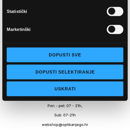
Marineta 1a, 21300 Makarska
Statistički
+ 385-(0)21-652-102
Pon - pet: 08 - 22h,
Marketinški
Sub: 08 - 22h
webshop@optikanjego.hr
DOPUSTI SVE
OPTIKA NJEGO, POSLOVNICA 2
DOPUSTI SELEKTIRANJE
Obala kralja Tomislava 14, 21300 Makarska
USKRATI
+385-(0)21-612-709
Pon - pet: 07 - 21h,
Sub: 07-21h
webshop@optikanjego.hr