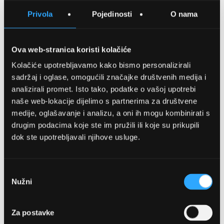
SPREMITE NA LISTU ŽELJA
Privola
Pojedinosti
O nama
USPOREDITE
Ova web-stranica koristi kolačiće
Kolačiće upotrebljavamo kako bismo personalizirali
Detalji
sadržaj i oglase, omogućili značajke društvenih medija i
analizirali promet. Isto tako, podatke o vašoj upotrebi
Podijeli s prijateljima
naše web-lokacije dijelimo s partnerima za društvene
medije, oglašavanje i analizu, a oni ih mogu kombinirati s
drugim podacima koje ste im pružili ili koje su prikupili
dok ste upotrebljavali njihove usluge.
Odabir
Nužni
pristanka
OPTIKA NJEGO, POSLOVNICA 1
Za postavke