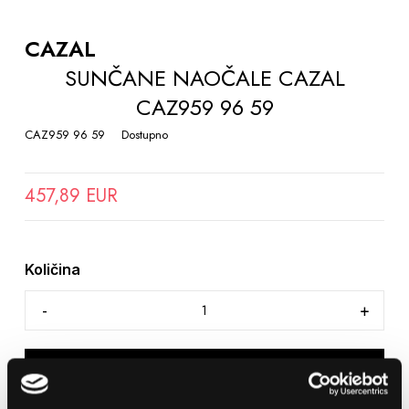
TO
THE
CAZAL
BEGINNING
SUNČANE NAOČALE CAZAL
OF
CAZ959 96 59
THE
IMAGES
CAZ959 96 59
Dostupno
GALLERY
457,89 EUR
Količina
DODAJTE U KOŠARICU