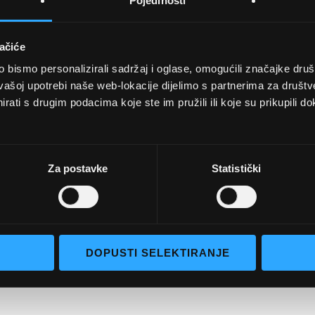
Pojedinosti
ačiće
bismo personalizirali sadržaj i oglase, omogućili značajke društv
UVJETI KUPNJE
vašoj upotrebi naše web-lokacije dijelimo s partnerima za društv
rati s drugim podacima koje ste im pružili ili koje su prikupili do
Opći uvjeti poslovanja
aočale
Uvjeti korištenja
e naočale
Pojmovi za pretraživanje
Za postavke
Statistički
go selection
Napredno pretraživanje
Narudžbe i povrati
Kontaktirajte nas
DOPUSTI SELEKTIRANJE