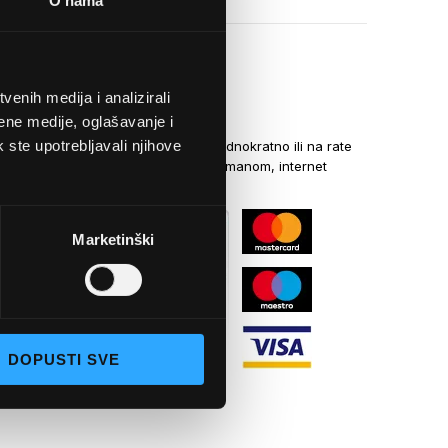
O nama
enih medija i analizirali
NAČINI PLAĆANJA
ene medije, oglašavanje i
k ste upotrebljavali njihove
Kreditnim karticama jednokratno ili na rate
općom uplatnicom, virmanom, internet
bankarstvom
Marketinški
DOPUSTI SVE