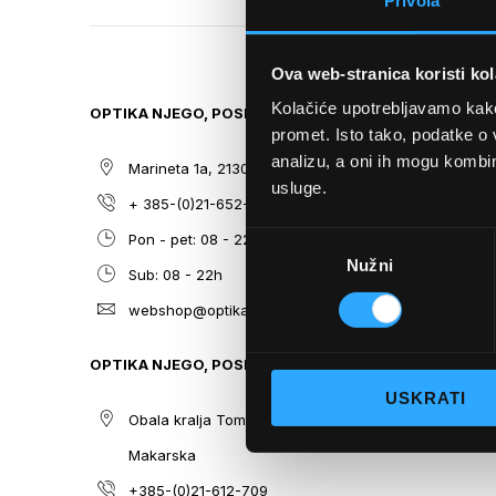
Privola
TO
THE
BEGINNING
Ova web-stranica koristi kol
OF
THE
Kolačiće upotrebljavamo kako 
OPTIKA NJEGO, POSLOVNICA 1
SITEMAP
IMAGES
promet. Isto tako, podatke o 
GALLERY
analizu, a oni ih mogu kombini
Marineta 1a, 21300 Makarska
O nama
usluge.
+ 385-(0)21-652-102
Sunčane n
Odabir
Pon - pet: 08 - 22h,
Dioptrijsk
Nužni
pristanka
Sub: 08 - 22h
Optika Nje
webshop@optikanjego.hr
Sale
Blog
OPTIKA NJEGO, POSLOVNICA 2
Kontakt
USKRATI
Obala kralja Tomislava 14, 21300
Makarska
+385-(0)21-612-709