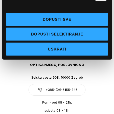
Obala kralja Tomislava 14, 21300 Makarska
DOPUSTI SVE
+385-(0)21-612-709
DOPUSTI SELEKTIRANJE
Pon - pet: 07 - 21h,
Sub: 07-21h
USKRATI
webshop@optikanjego.hr
OPTIKA NJEGO, POSLOVNICA 3
Selska cesta 90B, 10000 Zagreb
+385-(0)1-6155-346
Pon - pet 08 - 21h,
subota 08 - 13h