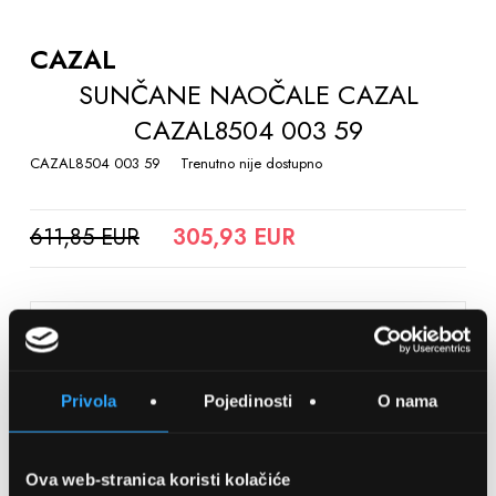
TO
THE
CAZAL
BEGINNING
SUNČANE NAOČALE CAZAL
OF
CAZAL8504 003 59
THE
IMAGES
CAZAL8504 003 59
Trenutno nije dostupno
GALLERY
611,85 EUR
305,93 EUR
SPREMITE NA LISTU ŽELJA
Privola
Pojedinosti
O nama
Detalji
Podijeli s prijateljima
Ova web-stranica koristi kolačiće