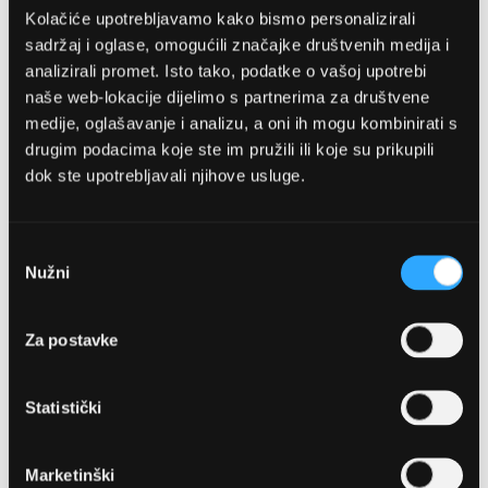
Kolačiće upotrebljavamo kako bismo personalizirali
sadržaj i oglase, omogućili značajke društvenih medija i
analizirali promet. Isto tako, podatke o vašoj upotrebi
naše web-lokacije dijelimo s partnerima za društvene
medije, oglašavanje i analizu, a oni ih mogu kombinirati s
drugim podacima koje ste im pružili ili koje su prikupili
dok ste upotrebljavali njihove usluge.
OPTIKA NJEGO, POSLOVNICA 1
Marineta 1a, 21300 Makarska
Odabir
Nužni
pristanka
+ 385-(0)21-652-102
Za postavke
Pon - pet: 08 - 22h,
Sub: 08 - 22h
Statistički
webshop@optikanjego.hr
Marketinški
OPTIKA NJEGO, POSLOVNICA 2