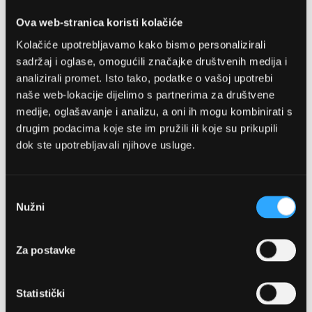
Detalji
Ova web-stranica koristi kolačiće
Podijeli s prijateljima
Kolačiće upotrebljavamo kako bismo personalizirali
sadržaj i oglase, omogućili značajke društvenih medija i
analizirali promet. Isto tako, podatke o vašoj upotrebi
naše web-lokacije dijelimo s partnerima za društvene
medije, oglašavanje i analizu, a oni ih mogu kombinirati s
drugim podacima koje ste im pružili ili koje su prikupili
dok ste upotrebljavali njihove usluge.
OPTIKA NJEGO, POSLOVNICA 1
Odabir
Nužni
pristanka
Marineta 1a, 21300 Makarska
Za postavke
+ 385-(0)21-652-102
Pon - pet: 08 - 22h,
Statistički
Sub: 08 - 22h