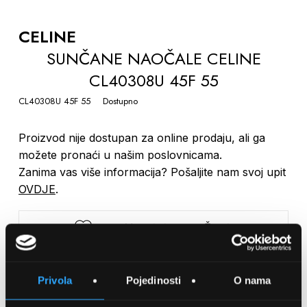
TO
THE
CELINE
BEGINNING
SUNČANE NAOČALE CELINE
OF
CL40308U 45F 55
THE
IMAGES
CL40308U 45F 55
Dostupno
GALLERY
Proizvod nije dostupan za online prodaju, ali ga
možete pronaći u našim poslovnicama.
Zanima vas više informacija? Pošaljite nam svoj upit
OVDJE
.
SPREMITE NA LISTU ŽELJA
USPOREDITE
Privola
Pojedinosti
O nama