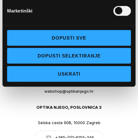
webshop@optikanjego.hr
Marketinški
OPTIKA NJEGO, POSLOVNICA 2
DOPUSTI SVE
Obala kralja Tomislava 14, 21300 Makarska
DOPUSTI SELEKTIRANJE
+385-(0)21-612-709
Pon - pet: 07 - 21h,
USKRATI
Sub: 07-21h
webshop@optikanjego.hr
OPTIKA NJEGO, POSLOVNICA 3
Selska cesta 90B, 10000 Zagreb
+385-(0)1-6155-346