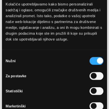
Kolačiće upotrebljavamo kako bismo personalizirali
sadržaj i oglase, omogućili značajke društvenih medija i
analizirali promet. Isto tako, podatke o vašoj upotrebi
naše web-lokacije dijelimo s partnerima za društvene
medije, oglašavanje i analizu, a oni ih mogu kombinirati s
drugim podacima koje ste im pružili ili koje su prikupili
dok ste upotrebljavali njihove usluge.
OPTIKA NJEGO, POSLOVNICA 1
Marineta 1a, 21300 Makarska
Odabir
Nužni
pristanka
+ 385-(0)21-652-102
Za postavke
Pon - pet: 08 - 22h,
Sub: 08 - 22h
Statistički
webshop@optikanjego.hr
Marketinški
OPTIKA NJEGO, POSLOVNICA 2