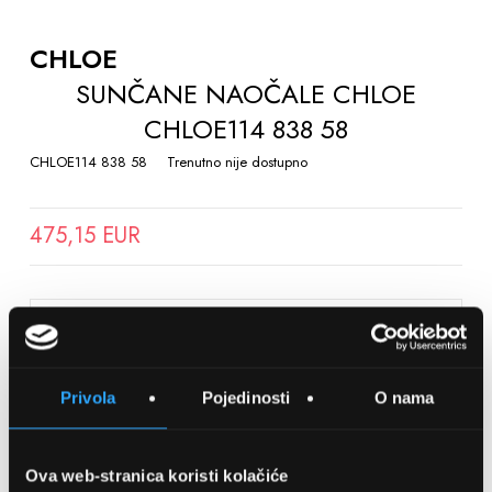
TO
THE
CHLOE
BEGINNING
SUNČANE NAOČALE CHLOE
OF
CHLOE114 838 58
THE
IMAGES
CHLOE114 838 58
Trenutno nije dostupno
GALLERY
475,15 EUR
SPREMITE NA LISTU ŽELJA
Privola
Pojedinosti
O nama
Detalji
Podijeli s prijateljima
Ova web-stranica koristi kolačiće