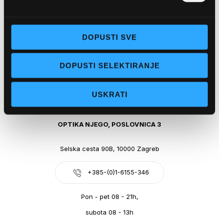
Obala kralja Tomislava 14, 21300 Makarska
DOPUSTI SVE
+385-(0)21-612-709
DOPUSTI SELEKTIRANJE
Pon - pet: 07 - 21h,
Sub: 07-21h
USKRATI
webshop@optikanjego.hr
OPTIKA NJEGO, POSLOVNICA 3
Selska cesta 90B, 10000 Zagreb
+385-(0)1-6155-346
Pon - pet 08 - 21h,
subota 08 - 13h