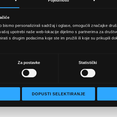
Pojedinosti
ačiće
bismo personalizirali sadržaj i oglase, omogućili značajke društv
UVJETI KUPNJE
vašoj upotrebi naše web-lokacije dijelimo s partnerima za društv
rati s drugim podacima koje ste im pružili ili koje su prikupili do
Opći uvjeti poslovanja
aočale
Uvjeti korištenja
e naočale
Pojmovi za pretraživanje
Za postavke
Statistički
go selection
Napredno pretraživanje
Narudžbe i povrati
Kontaktirajte nas
DOPUSTI SELEKTIRANJE