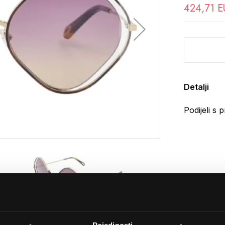
424,71 E
Detalji
Podijeli s p