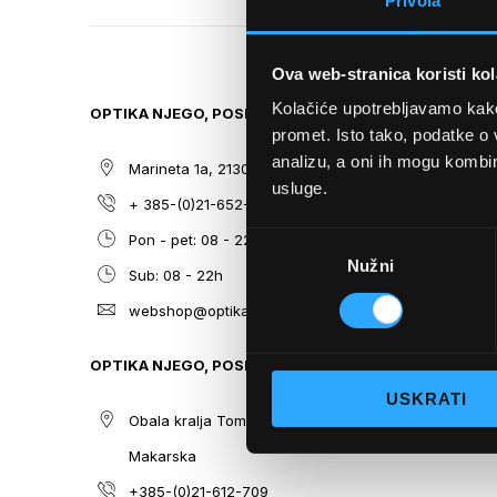
Privola
TO
THE
BEGINNING
Ova web-stranica koristi kol
OF
THE
Kolačiće upotrebljavamo kako 
OPTIKA NJEGO, POSLOVNICA 1
SITEMAP
IMAGES
promet. Isto tako, podatke o 
GALLERY
analizu, a oni ih mogu kombini
Marineta 1a, 21300 Makarska
O nama
usluge.
+ 385-(0)21-652-102
Sunčane n
Odabir
Pon - pet: 08 - 22h,
Dioptrijsk
Nužni
pristanka
Sub: 08 - 22h
Optika Nje
webshop@optikanjego.hr
Sale
Blog
OPTIKA NJEGO, POSLOVNICA 2
Kontakt
USKRATI
Obala kralja Tomislava 14, 21300
Makarska
+385-(0)21-612-709