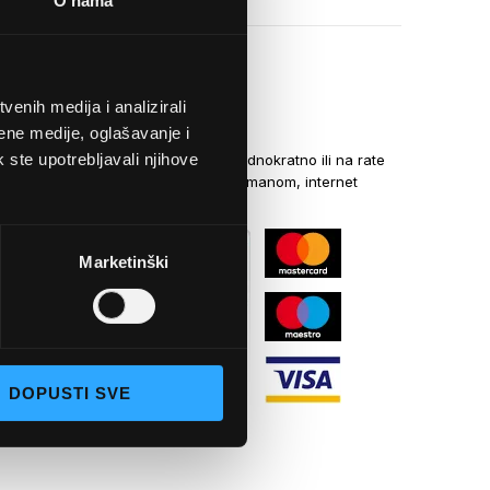
O nama
enih medija i analizirali
NAČINI PLAĆANJA
ene medije, oglašavanje i
k ste upotrebljavali njihove
Kreditnim karticama jednokratno ili na rate
općom uplatnicom, virmanom, internet
bankarstvom
Marketinški
DOPUSTI SVE