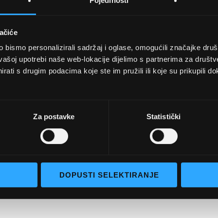
Pojedinosti
ačiće
bismo personalizirali sadržaj i oglase, omogućili značajke društv
UVJETI KUPNJE
vašoj upotrebi naše web-lokacije dijelimo s partnerima za društv
rati s drugim podacima koje ste im pružili ili koje su prikupili do
Opći uvjeti poslovanja
aočale
Uvjeti korištenja
e naočale
Pojmovi za pretraživanje
Za postavke
Statistički
go selection
Napredno pretraživanje
Narudžbe i povrati
Kontaktirajte nas
DOPUSTI SELEKTIRANJE