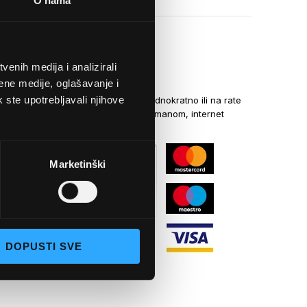
O nama
enih medija i analizirali
NAČINI PLAĆANJA
ene medije, oglašavanje i
k ste upotrebljavali njihove
Kreditnim karticama jednokratno ili na rate
općom uplatnicom, virmanom, internet
bankarstvom
Marketinški
DOPUSTI SVE