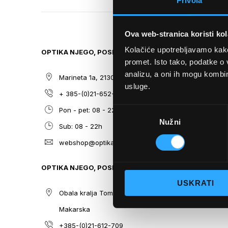
Privola
TO
THE
BEGINNING
Ova web-stranica koristi kol
OF
THE
Kolačiće upotrebljavamo kako 
OPTIKA NJEGO, POSLOVNICA 1
SITEMAP
IMAGES
promet. Isto tako, podatke o 
GALLERY
analizu, a oni ih mogu kombini
Marineta 1a, 21300 Makarska
O nama
usluge.
+ 385-(0)21-652-102
Sunčane n
Odabir
Pon - pet: 08 - 22h,
Dioptrijsk
Nužni
pristanka
Sub: 08 - 22h
Optika Nje
webshop@optikanjego.hr
Sale
Blog
OPTIKA NJEGO, POSLOVNICA 2
Kontakt
USKRATI
Obala kralja Tomislava 14, 21300
Makarska
+385-(0)21-612-709