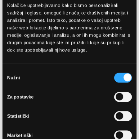
Kolačiće upotrebljavamo kako bismo personalizirali
sadržaj i oglase, omogućili značajke društvenih medija i
analizirali promet. Isto tako, podatke o vašoj upotrebi
naše web-lokacije dijelimo s partnerima za društvene
medije, oglašavanje i analizu, a oni ih mogu kombinirati s
drugim podacima koje ste im pružili ili koje su prikupili
dok ste upotrebljavali njihove usluge.
OPTIKA NJEGO, POSLOVNICA 1
Marineta 1a, 21300 Makarska
Odabir
Nužni
pristanka
+ 385-(0)21-652-102
Za postavke
Pon - pet: 08 - 22h,
Sub: 08 - 22h
Statistički
webshop@optikanjego.hr
Marketinški
OPTIKA NJEGO, POSLOVNICA 2