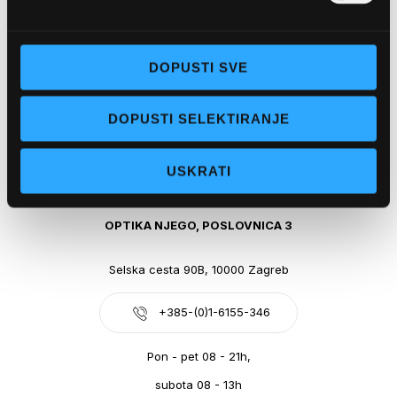
Obala kralja Tomislava 14, 21300 Makarska
DOPUSTI SVE
+385-(0)21-612-709
DOPUSTI SELEKTIRANJE
Pon - pet: 07 - 21h,
Sub: 07-21h
USKRATI
webshop@optikanjego.hr
OPTIKA NJEGO, POSLOVNICA 3
Selska cesta 90B, 10000 Zagreb
+385-(0)1-6155-346
Pon - pet 08 - 21h,
subota 08 - 13h