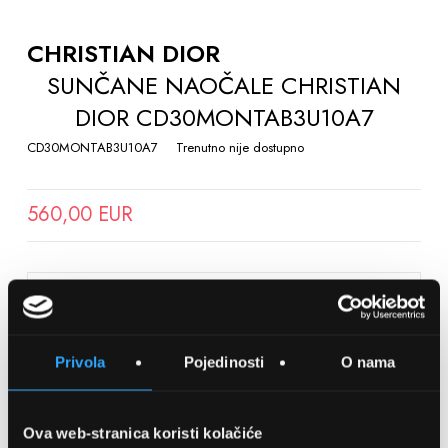
TO
THE
CHRISTIAN DIOR
BEGINNING
SUNČANE NAOČALE CHRISTIAN
OF
DIOR CD30MONTAB3U10A7
THE
IMAGES
CD30MONTAB3U10A7
Trenutno nije dostupno
GALLERY
560,00 EUR
SPREMITE NA LISTU ŽELJA
Privola
Pojedinosti
O nama
Detalji
Podijeli s prijateljima
Ova web-stranica koristi kolačiće