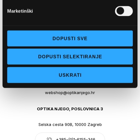
webshop@optikanjego.hr
Marketinški
OPTIKA NJEGO, POSLOVNICA 2
DOPUSTI SVE
Obala kralja Tomislava 14, 21300 Makarska
DOPUSTI SELEKTIRANJE
+385-(0)21-612-709
Pon - pet: 07 - 21h,
USKRATI
Sub: 07-21h
webshop@optikanjego.hr
OPTIKA NJEGO, POSLOVNICA 3
Selska cesta 90B, 10000 Zagreb
+385-(0)1-6155-346