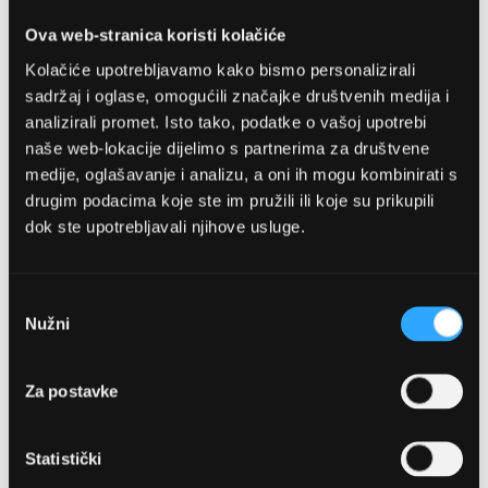
Detalji
Ova web-stranica koristi kolačiće
Podijeli s prijateljima
Kolačiće upotrebljavamo kako bismo personalizirali
sadržaj i oglase, omogućili značajke društvenih medija i
analizirali promet. Isto tako, podatke o vašoj upotrebi
naše web-lokacije dijelimo s partnerima za društvene
medije, oglašavanje i analizu, a oni ih mogu kombinirati s
drugim podacima koje ste im pružili ili koje su prikupili
dok ste upotrebljavali njihove usluge.
OPTIKA NJEGO, POSLOVNICA 1
Odabir
Nužni
pristanka
Marineta 1a, 21300 Makarska
Za postavke
+ 385-(0)21-652-102
Pon - pet: 08 - 22h,
Statistički
Sub: 08 - 22h