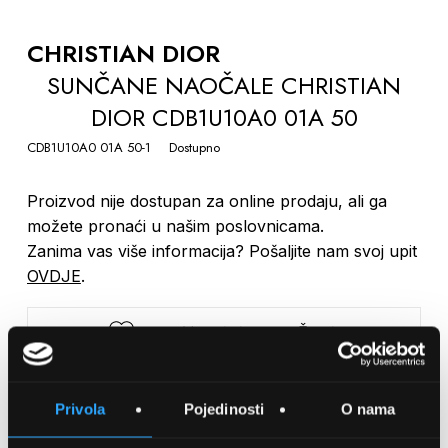
TO
THE
CHRISTIAN DIOR
BEGINNING
SUNČANE NAOČALE CHRISTIAN
OF
DIOR CDB1U10A0 01A 50
THE
IMAGES
CDB1U10A0 01A 50-1
Dostupno
GALLERY
Proizvod nije dostupan za online prodaju, ali ga
možete pronaći u našim poslovnicama.
Zanima vas više informacija? Pošaljite nam svoj upit
OVDJE
.
SPREMITE NA LISTU ŽELJA
USPOREDITE
Privola
Pojedinosti
O nama