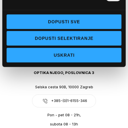
Obala kralja Tomislava 14, 21300 Makarska
DOPUSTI SVE
+385-(0)21-612-709
DOPUSTI SELEKTIRANJE
Pon - pet: 07 - 21h,
Sub: 07-21h
USKRATI
webshop@optikanjego.hr
OPTIKA NJEGO, POSLOVNICA 3
Selska cesta 90B, 10000 Zagreb
+385-(0)1-6155-346
Pon - pet 08 - 21h,
subota 08 - 13h