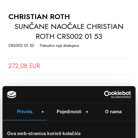
TO
THE
CHRISTIAN ROTH
BEGINNING
SUNČANE NAOČALE CHRISTIAN
OF
ROTH CRS002 01 53
THE
IMAGES
CRS002 01 53
Trenutno nije dostupno
GALLERY
272,08 EUR
SPREMITE NA LISTU ŽELJA
Privola
Pojedinosti
O nama
Detalji
Podijeli s prijateljima
Ova web-stranica koristi kolačiće