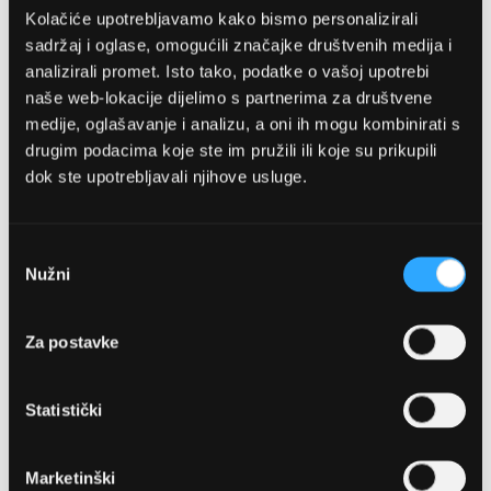
Kolačiće upotrebljavamo kako bismo personalizirali
sadržaj i oglase, omogućili značajke društvenih medija i
analizirali promet. Isto tako, podatke o vašoj upotrebi
naše web-lokacije dijelimo s partnerima za društvene
medije, oglašavanje i analizu, a oni ih mogu kombinirati s
drugim podacima koje ste im pružili ili koje su prikupili
dok ste upotrebljavali njihove usluge.
OPTIKA NJEGO, POSLOVNICA 1
Marineta 1a, 21300 Makarska
Odabir
Nužni
pristanka
+ 385-(0)21-652-102
Za postavke
Pon - pet: 08 - 22h,
Sub: 08 - 22h
Statistički
webshop@optikanjego.hr
Marketinški
OPTIKA NJEGO, POSLOVNICA 2