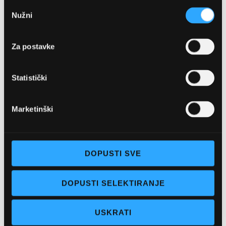
Odabir
Nužni
pristanka
Za postavke
Statistički
OPTIKA NJEGO, POSLOVNICA 1
Marketinški
Marineta 1a, 21300 Makarska
+ 385-(0)21-652-102
DOPUSTI SVE
Pon - pet: 08 - 22h,
DOPUSTI SELEKTIRANJE
Sub: 08 - 22h
webshop@optikanjego.hr
USKRATI
OPTIKA NJEGO, POSLOVNICA 2