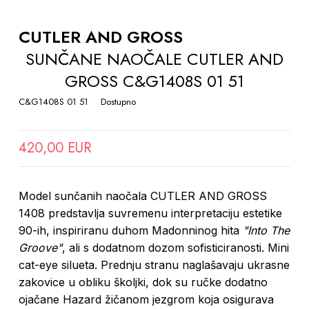
TO
THE
CUTLER AND GROSS
BEGINNING
SUNČANE NAOČALE CUTLER AND
OF
GROSS C&G1408S 01 51
THE
IMAGES
C&G1408S 01 51
Dostupno
GALLERY
420,00 EUR
Model sunčanih naočala CUTLER AND GROSS
1408 predstavlja suvremenu interpretaciju estetike
90-ih, inspiriranu duhom Madonninog hita
"Into The
Groove"
, ali s dodatnom dozom sofisticiranosti. Mini
cat-eye silueta. Prednju stranu naglašavaju ukrasne
zakovice u obliku školjki, dok su ručke dodatno
ojačane Hazard žičanom jezgrom koja osigurava