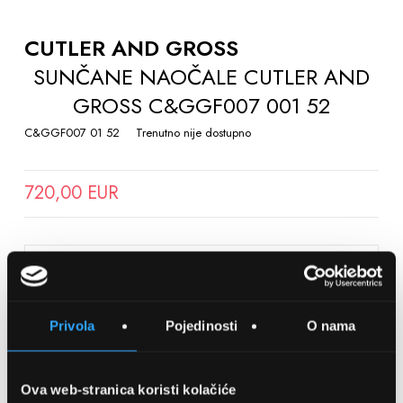
TO
THE
CUTLER AND GROSS
BEGINNING
SUNČANE NAOČALE CUTLER AND
OF
GROSS C&GGF007 001 52
THE
IMAGES
C&GGF007 01 52
Trenutno nije dostupno
GALLERY
720,00 EUR
SPREMITE NA LISTU ŽELJA
Privola
Pojedinosti
O nama
Detalji
Podijeli s prijateljima
Ova web-stranica koristi kolačiće