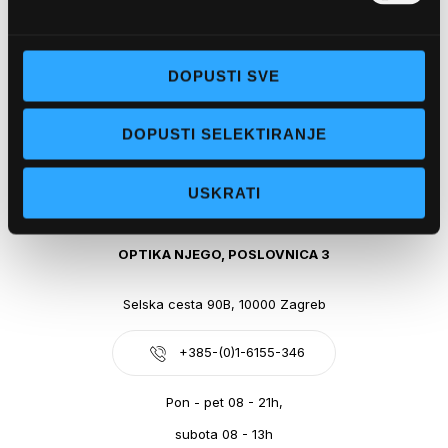
Obala kralja Tomislava 14, 21300 Makarska
DOPUSTI SVE
+385-(0)21-612-709
DOPUSTI SELEKTIRANJE
Pon - pet: 07 - 21h,
Sub: 07-21h
USKRATI
webshop@optikanjego.hr
OPTIKA NJEGO, POSLOVNICA 3
Selska cesta 90B, 10000 Zagreb
+385-(0)1-6155-346
Pon - pet 08 - 21h,
subota 08 - 13h