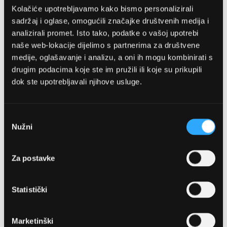
Kolačiće upotrebljavamo kako bismo personalizirali
sadržaj i oglase, omogućili značajke društvenih medija i
analizirali promet. Isto tako, podatke o vašoj upotrebi
naše web-lokacije dijelimo s partnerima za društvene
medije, oglašavanje i analizu, a oni ih mogu kombinirati s
drugim podacima koje ste im pružili ili koje su prikupili
dok ste upotrebljavali njihove usluge.
OPTIKA NJEGO, POSLOVNICA 1
Marineta 1a, 21300 Makarska
Odabir
Nužni
pristanka
+ 385-(0)21-652-102
Za postavke
Pon - pet: 08 - 22h,
Sub: 08 - 22h
Statistički
webshop@optikanjego.hr
Marketinški
OPTIKA NJEGO, POSLOVNICA 2