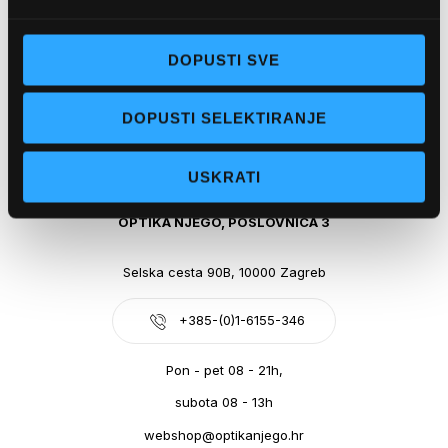
Obala kralja Tomislava 14, 21300 Makarska
+385-(0)21-612-709
DOPUSTI SVE
Pon - pet: 07 - 21h,
DOPUSTI SELEKTIRANJE
Sub: 07-21h
webshop@optikanjego.hr
USKRATI
OPTIKA NJEGO, POSLOVNICA 3
Selska cesta 90B, 10000 Zagreb
+385-(0)1-6155-346
Pon - pet 08 - 21h,
subota 08 - 13h
webshop@optikanjego.hr