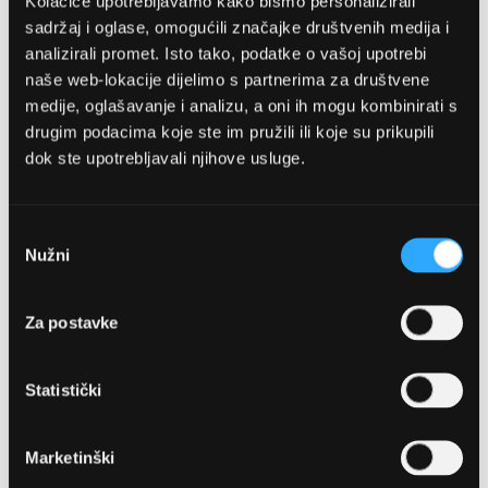
Kolačiće upotrebljavamo kako bismo personalizirali
sadržaj i oglase, omogućili značajke društvenih medija i
analizirali promet. Isto tako, podatke o vašoj upotrebi
naše web-lokacije dijelimo s partnerima za društvene
medije, oglašavanje i analizu, a oni ih mogu kombinirati s
drugim podacima koje ste im pružili ili koje su prikupili
OPTIKA NJEGO, POSLOVNICA 1
dok ste upotrebljavali njihove usluge.
Marineta 1a, 21300 Makarska
Odabir
Nužni
pristanka
+ 385-(0)21-652-102
Pon - pet: 08 - 22h,
Za postavke
Sub: 08 - 22h
webshop@optikanjego.hr
Statistički
OPTIKA NJEGO, POSLOVNICA 2
Marketinški