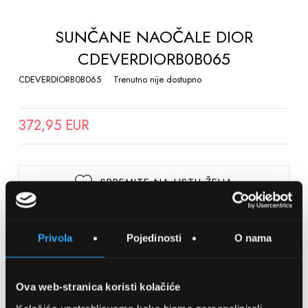
TO
THE
SUNČANE NAOČALE DIOR
BEGINNING
CDEVERDIORB0B065
OF
THE
CDEVERDIORB0B065
Trenutno nije dostupno
IMAGES
GALLERY
372,95 EUR
SPREMITE NA LISTU ŽELJA
Detalji
Privola
Pojedinosti
O nama
Podijeli s prijateljima
Ova web-stranica koristi kolačiće